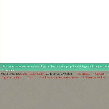
Tous les textes et contenus de ce blog sont l'oeuvre et la propriété d'
Ariaga
, sauf mention cont
Commons
.
Voir le profil de
Ariaga (Ariane Callot)
sur le portail Overblog
Top articles
Contact
Signaler un abus
C.G.U.
Cookies et données personnelles
Préférences cookies