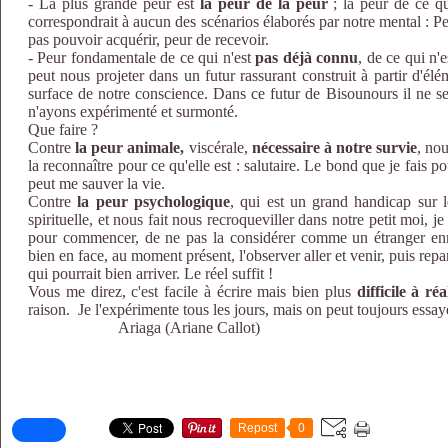
- La plus grande peur est
la peur de la peur
; la peur de ce qui
correspondrait à aucun des scénarios élaborés par notre mental : P
pas pouvoir acquérir, peur de recevoir.
- Peur fondamentale de ce qui n'est
pas déjà connu
, de ce qui n'
peut nous projeter dans un futur rassurant construit à partir d'él
surface de notre conscience. Dans ce futur de Bisounours il ne se
n'ayons expérimenté et surmonté.
Que faire ?
Contre
la peur animale,
viscérale,
nécessaire à notre survie
, no
la reconnaître pour ce qu'elle est : salutaire. Le bond que je fais 
peut me sauver la vie.
Contre
la peur psychologique
, qui est un grand handicap sur 
spirituelle, et nous fait nous recroqueviller dans notre petit moi, je 
pour commencer, de ne pas la considérer comme un étranger enne
bien en face, au moment présent, l'observer aller et venir, puis repa
qui pourrait bien arriver. Le réel suffit !
Vous me direz, c'est facile à écrire mais bien plus
difficile à réa
raison. Je l'expérimente tous les jours, mais on peut toujours essaye
Ariaga (Ariane Callot)
Repost
0