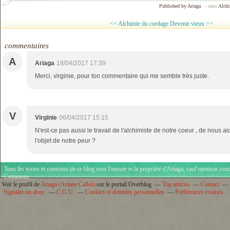
Published by Ariaga
-
dans
Alch
<< Alchimie du cordage
Devenir vieux >>
commentaires
A
Ariaga
18/04/2017 17:39
Merci, virginie, pour ton commentaire qui me semble très juste.
V
Virginie
06/04/2017 15:15
N'est-ce pas aussi le travail de l'alchimiste de notre coeur , de nous 
l'objet de notre peur ?
Tous les textes et contenus de ce blog sont l'oeuvre et la propriété d'
Ariaga
, sauf mention cont
Commons
.
Voir le profil de
Ariaga (Ariane Callot)
sur le portail Overblog
Top articles
Contact
Signaler un abus
C.G.U.
Cookies et données personnelles
Préférences cookies