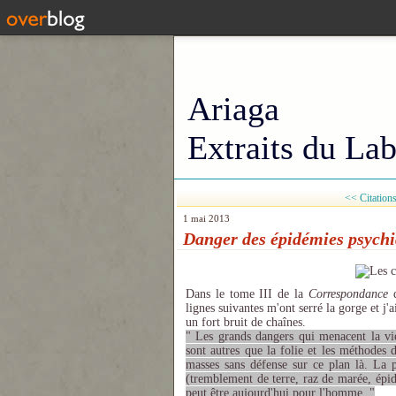
Ariaga
Extraits du Lab
<< Citations 
1 mai 2013
Danger des épidémies psych
Dans le tome III de la
Correspondance
d
lignes suivantes m'ont serré la gorge et j'a
un fort bruit de chaînes.
" Les grands dangers qui menacent la vi
sont autres que la folie et les méthodes
masses sans défense sur ce plan là. La p
(tremblement de terre, raz de marée, ép
peut être aujourd'hui pour l'homme. "