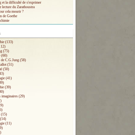
et la difficulté de s'exprimer
e lecture du Zarathoustra
our cela mourir ?
n de Goethe
lchimie
s
hie
(133)
112)
ng
(75)
e
(60)
s de C.G.Jung
(58)
allot
(51)
té
(50)
43)
ogie
(41)
39)
hie
(39)
30)
 imaginaires
(29)
)
9)
6)
(15)
(14)
gie
(11)
9)
)