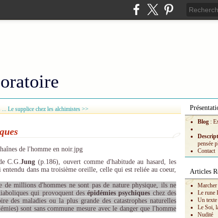
oratoire
Présentati
...
Le supplice chez les alchimistes >>
Blog
: E
iques
Descrip
pensée p
Contact
e C.G.
Jung
(p.186), ouvert comme d'habitude au hasard, les
i entendu dans ma troisième oreille, celle qui est reliée au coeur,
Articles R
e de millions d'hommes ne sont pas de nature physique, ils ne
Marcher 
 diaboliques qui provoquent des
épidémies psychiques
chez des
Le rune 
Un texte
ire des maladies ou la plus grande des catastrophes naturelles
Le Soi, l
idémies) sont sans commune mesure avec le danger que l'homme
Nudité