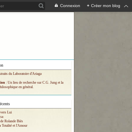
Connexion
+
Créer mon blog
on
xtraits du Laboratoire d'Ariaga
tion
: Un lieu de recherche sur C.G. Jung et la
hilosophique en général.
écents
vers Lui
Isa
 de Rolande Biès
a Totalité et l'Amour