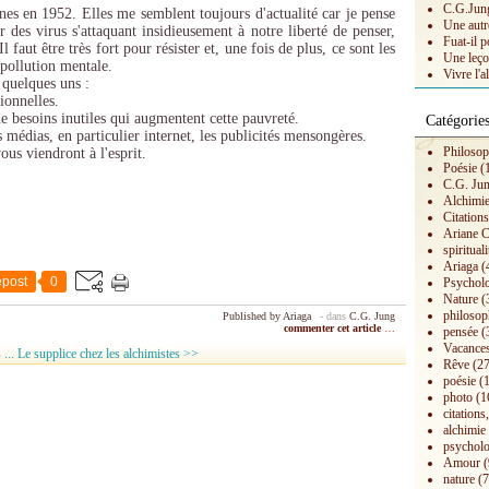
C.G.Jung 
gnes en 1952. Elles me semblent toujours d'actualité car je pense
Une autr
des virus s'attaquant insidieusement à notre liberté de penser,
Fuat-il p
 faut être très fort pour résister et, une fois de plus, ce sont les
Une leço
e pollution mentale.
Vivre l'a
 quelques uns :
ionnelles.
 de besoins inutiles qui augmentent cette pauvreté.
Catégorie
 médias, en particulier internet, les publicités mensongères.
Philosop
vous viendront à l'esprit.
Poésie
(
C.G. Ju
Alchimi
Citation
Ariane C
spirituali
Ariaga
(
post
0
Psychol
Nature
(
philosop
Published by Ariaga
-
dans
C.G. Jung
commenter cet article
…
pensée
(
Vacances
...
Le supplice chez les alchimistes >>
Rêve
(27
poésie
(1
photo
(1
citations,
alchimie
psycholo
Amour
(
nature
(7