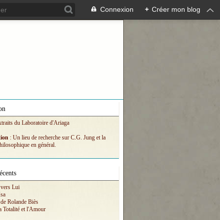
Connexion
+
Créer mon blog
on
xtraits du Laboratoire d'Ariaga
tion
: Un lieu de recherche sur C.G. Jung et la
hilosophique en général.
écents
vers Lui
Isa
 de Rolande Biès
a Totalité et l'Amour