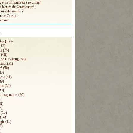
et la difficulté de s'exprimer
e lecture du Zarathoustra
our cela mourir ?
n de Goethe
lchimie
s
hie
(133)
112)
ng
(75)
e
(60)
s de C.G.Jung
(58)
allot
(51)
té
(50)
43)
ogie
(41)
39)
hie
(39)
30)
 imaginaires
(29)
)
9)
6)
(15)
(14)
gie
(11)
9)
)