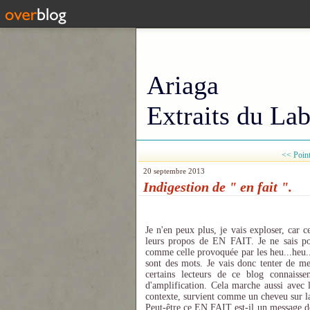
Ariaga
Extraits du Lab
<< Point
20 septembre 2013
Indigestion de " en fait ".
Je n'en peux plus, je vais exploser, car
leurs propos de EN FAIT. Je ne sais po
comme celle provoquée par les heu...heu..
sont des mots. Je vais donc tenter de me
certains lecteurs de ce blog connaisse
d'amplification. Cela marche aussi avec 
contexte, survient comme un cheveu sur l
Peut-être ce EN FAIT est-il un message de l