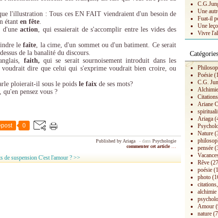
C.G.Jung 
Une autr
que l'illustration : Tous ces EN FAIT viendraient d'un besoin de
Fuat-il p
en étant
en fête
.
Une leço
t, d'une
action
, qui essaierait de s'accomplir entre les vides des
Vivre l'a
eindre le
faîte
, la cime, d'un sommet ou d'un batiment. Ce serait
dessus de la banalité du discours.
Catégorie
anglais,
faith,
qui se serait sournoisement introduit dans les
Philosop
 voudrait dire que celui qui s'exprime voudrait bien croire, ou
Poésie
(
C.G. Ju
rle ploierait-il sous le poids
le faix
de ses mots?
Alchimi
, qu'en pensez vous ?
Citation
Ariane C
spirituali
Ariaga
(
post
0
Psychol
Nature
(
philosop
Published by Ariaga
-
dans
Psychologie
commenter cet article
…
pensée
(
Vacances
s de suspension
C'est l'amour ? >>
Rêve
(27
poésie
(1
photo
(1
citations,
alchimie
psycholo
Amour
(
nature
(7