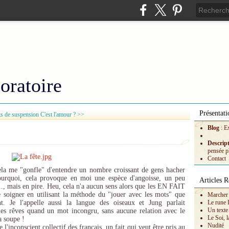
oratoire
Présentati
s de suspension
C'est l'amour ? >>
Blog
: E
Descrip
pensée p
Contact
 cela me "gonfle" d'entendre un nombre croissant de gens hacher
urquoi, cela provoque en moi une espèce d'angoisse, un peu
Articles R
., mais en pire. Heu, cela n'a aucun sens alors que les EN FAIT
 soigner en utilisant la méthode du "jouer avec les mots" que
Marcher 
nt. Je l'appelle aussi la langue des oiseaux et Jung parlait
Le rune 
Un texte
les rêves quand un mot incongru, sans aucune relation avec le
Le Soi, l
a soupe !
Nudité
'inconscient collectif des français, un fait qui veut être pris au