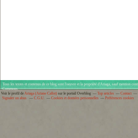
Tous les textes et contenus de ce blog sont l'oeuvre et la propriété d'
Ariaga
, sauf mention cont
Commons
.
Voir le profil de
Ariaga (Ariane Callot)
sur le portail Overblog
Top articles
Contact
Signaler un abus
C.G.U.
Cookies et données personnelles
Préférences cookies