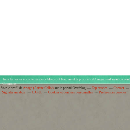
Tous les textes et contenus de ce blog sont l'oeuvre et la propriété d'
Ariaga
, sauf mention cont
Commons
.
Voir le profil de
Ariaga (Ariane Callot)
sur le portail Overblog
Top articles
Contact
Signaler un abus
C.G.U.
Cookies et données personnelles
Préférences cookies