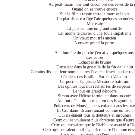
Au petit matin noir tout encombré des rêves de la 
Quand on se trouve encore
Sur le fil du rasoir entre la mort et la vie
Un plat silence a figé l'air quelques secondes
Mer étale
Et puis comme un grand souffle
Est monté le clavier d'une foule impatiente
Un vieux moi très ancien
A ouvert grand la porte
A la lumière du porche j'en ai vu quelques uns
Les autres
Écharpes de brume
Dansaient dans la grisaille de la fin de la nuit
Certains disaient leur nom d'autres l'avaient inscrit au fer rou
C'étaient des Basilide Barbélo Valentin
Carpocrate Epiphane Menandre Saturnin
Des ophites tout nus réchauffés de serpents
Le tout en grand désordre
Simon avec Hélène forniquait dans un coin
Au tout début du jour j'ai vu des Bogomiles
Puis ceux de Monségur des enfants dans les bra
Et Giordano Bruno fumant comme un tison
Oui ils étaient tous là douteurs et insoumis
Ceux qui se voulaient plus chrétiens que d'autre
Ceux qui croyaient que le Diable est associé à Di
Ceux qui pensaient qu'il n'y a rien entre l'homme et s
Ceux qui croyaient que l'univers est Un