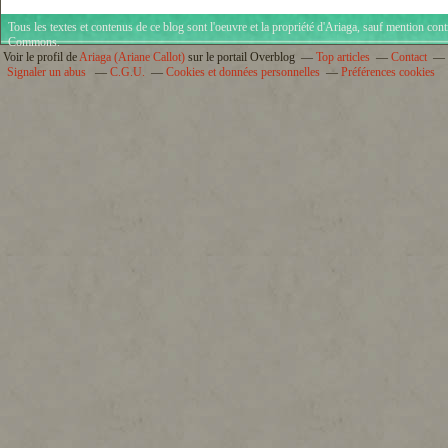
Tous les textes et contenus de ce blog sont l'oeuvre et la propriété d'
Ariaga
, sauf mention cont
Commons
.
Voir le profil de
Ariaga (Ariane Callot)
sur le portail Overblog
Top articles
Contact
Signaler un abus
C.G.U.
Cookies et données personnelles
Préférences cookies