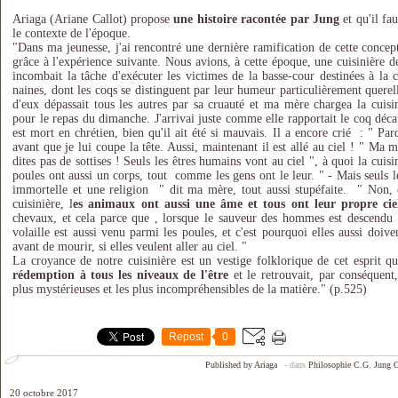
Ariaga (Ariane Callot) propose
une histoire racontée par Jung
et qu'il fa
le contexte de l'époque.
"Dans ma jeunesse, j'ai rencontré une dernière ramification de cette conc
grâce à l'expérience suivante. Nous avions, à cette époque, une cuisinière d
incombait la tâche d'exécuter les victimes de la basse-cour destinées à la cu
naines, dont les coqs se distinguent par leur humeur particulièrement querel
d'eux dépassait tous les autres par sa cruauté et ma mère chargea la cuisin
pour le repas du dimanche. J'arrivai juste comme elle rapportait le coq décap
est mort en chrétien, bien qu'il ait été si mauvais. Il a encore crié : " P
avant que je lui coupe la tête. Aussi, maintenant il est allé au ciel ! " Ma 
dites pas de sottises ! Seuls les êtres humains vont au ciel ", à quoi la cuis
poules ont aussi un corps, tout comme les gens ont le leur. " - Mais seuls 
immortelle et une religion " dit ma mère, tout aussi stupéfaite. " Non, c
cuisinière, l
es animaux ont aussi une âme
et tous ont leur propre
cie
chevaux, et cela parce que , lorsque le sauveur des hommes est descendu s
volaille est aussi venu parmi les poules, et c'est pourquoi elles aussi doive
avant de mourir, si elles veulent aller au ciel. "
La croyance de notre cuisinière est un vestige folklorique de cet esprit q
rédemption à tous les niveaux de l'être
et le retrouvait, par conséquent,
plus mystérieuses et les plus incompréhensibles de la matière." (p.525)
Repost
0
Published by Ariaga
-
dans
Philosophie
C.G. Jung
C
20 octobre 2017