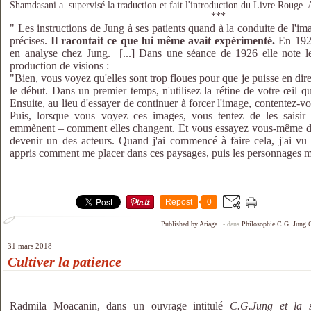
Shamdasani a supervisé la traduction et fait l'introduction du Livre Rouge.
***
" Les instructions de Jung à ses patients quand à la conduite de l'ima
précises.
Il racontait
ce que lui même avait expérimenté.
En 1926
en analyse chez Jung. [...] Dans une séance de 1926 elle note le
production de visions :
"Bien, vous voyez qu'elles sont trop floues pour que je puisse en dir
le début. Dans un premier temps, n'utilisez la rétine de votre œil qu
Ensuite, au lieu d'essayer de continuer à forcer l'image, contentez-vo
Puis, lorsque vous voyez ces images, vous tentez de les saisir
emmènent – comment elles changent. Et vous essayez vous-même d'e
devenir un des acteurs. Quand j'ai commencé à faire cela, j'ai vu 
appris comment me placer dans ces paysages, puis les personnages m'o
Repost
0
Published by Ariaga
-
dans
Philosophie
C.G. Jung
31 mars 2018
Cultiver la patience
Radmila Moacanin, dans un ouvrage intitulé
C.G.Jung et la s