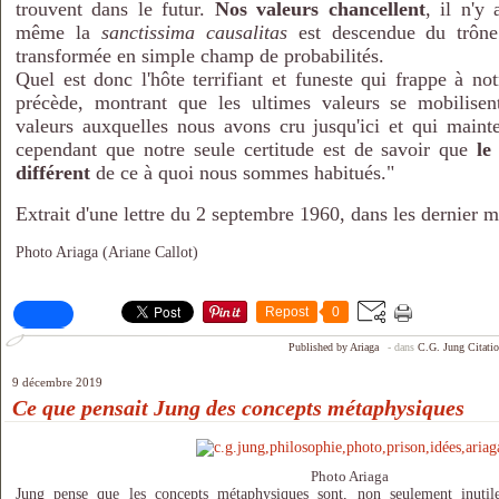
trouvent dans le futur.
Nos valeurs chancellent
, il n'y 
même la
sanctissima causalitas
est descendue du trône
transformée en simple champ de probabilités.
Quel est donc l'hôte terrifiant et funeste qui frappe à not
précède, montrant que les ultimes valeurs se mobilisen
valeurs auxquelles nous avons cru jusqu'ici et qui mainte
cependant que notre seule certitude est de savoir que
le
différent
de ce à quoi nous sommes habitués."
Extrait d'une lettre du 2 septembre 1960, dans les dernier m
Photo Ariaga (Ariane Callot)
Repost
0
Published by Ariaga
-
dans
C.G. Jung
Citati
9 décembre 2019
Ce que pensait Jung des concepts métaphysiques
Photo Ariaga
Jung pense que les concepts métaphysiques sont, non seulement inutil