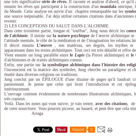
une très significative
série de rêves.
Il raconte et analyse d'abord, ce qu'il 
ensuite les rêves qui participent à la construction d'un
mandala
onirique, l
du Monde. Cette analyse est suivie d'un chapitre remarquable sur les
symbo
une source inépuisable. J'ai déjà utilisé certaines citations dans d'anciennes
revenir.
2) LES CONCEPTIONS DU SALUT DANS L'ALCHIMIE.
Dans cette troisième partie, longue et "touffue", Jung nous décrit les
conce
de l'alchimie
. Il insiste sur
la nature psychique
de l’œuvre alchimique se t
l'attitude mentale, le rôle de la méditation et de l'imagination les relations â
Il décrit ensuite
L’œuvre
, son matériau, ses degrés, les mythes et 
apparaissant dans les textes alchimiques. Tout ceci est très détaillé et offre d
Vient ensuite un long parallèle entre
le
Lapis
(la Pierre alchimique) et
le
d'alchimistes et de traités alchimiques connus.
Enfin, une partie sur
la symbolique alchimique dans l'histoire des relig
l'inconscient est la matrice des symboles, Jung cherche un paradigme et c
étudié dans diverses religions ou traditions.
Jung conclut par un ÉPILOGUE d'une dizaine de pages qu'il faudrait cite
passionnant. Je pense que celui qui lirait l'introduction et cet épilo
intérieurement.
L'ouvrage contient évidemment de nombreuses illustrations alchimiques, bi
très copieux.
Voilà. Dans les notes qui vont suivre, je vais tenter,
avec des citations
, de
de cette nourriture. Vous pourrez picorer, au hasard, et peut être que cela sti
Ariaga
Repost
0