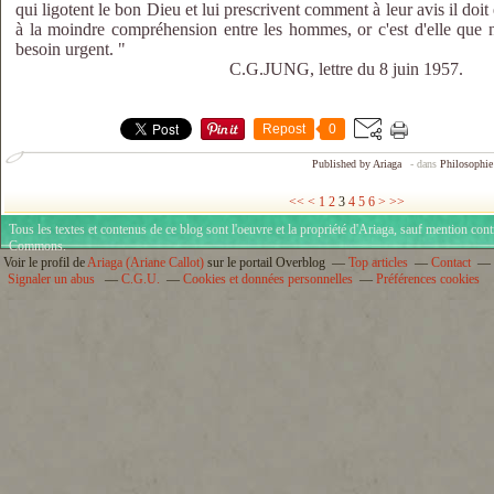
qui ligotent le bon Dieu et lui prescrivent comment à leur avis il doit
à la moindre compréhension entre les hommes, or c'est d'elle que 
besoin urgent. "
C.G.JUNG, lettre du 8 juin 1957.
Repost
0
Published by Ariaga
-
dans
Philosophie
<<
<
1
2
3
4
5
6
>
>>
Tous les textes et contenus de ce blog sont l'oeuvre et la propriété d'
Ariaga
, sauf mention cont
Commons
.
Voir le profil de
Ariaga (Ariane Callot)
sur le portail Overblog
Top articles
Contact
Signaler un abus
C.G.U.
Cookies et données personnelles
Préférences cookies