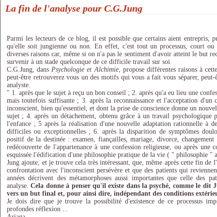
La fin de l'analyse pour C.G.Jung
Parmi les lecteurs de ce blog, il est possible que certains aient entrepris, 
qu'elle soit jungienne ou non. En effet, c'est tout un processus, court ou 
diverses raisons car, même si on n'a pas le sentiment d'avoir atteint le but r
survenir à un stade quelconque de ce difficile travail sur soi.
C.G.Jung, dans
Psychologie et Alchimie
, propose différentes raisons à cette
peut-être retrouverez vous un des motifs qui vous a fait vous séparer, peut
analyste.
" 1. après que le sujet à reçu un bon conseil ; 2. après qu'a eu lieu une conf
mais toutefois suffisante ; 3. après la reconnaissance et l'acceptation d'un
inconscient, bien qu'essentiel, et dont la prise de conscience donne un nouvel é
sujet ; 4. après un détachement, obtenu grâce à un travail psychologique 
l'enfance ; 5 après la réalisation d'une nouvelle adaptation rationnelle à d
difficiles ou exceptionnelles ; 6. après la disparition de symptômes doul
positif de la destinée : examen, fiançailles, mariage, divorce, changement 
redécouverte de l'appartenance à une confession religieuse, ou après une co
esquissée l'édification d'une philosophie pratique de la vie ( " philosophie " a
Jung ajoute, et je trouve cela très intéressant, que, même après cette fin de l'
confrontation avec l'inconscient persévère et que des patients qui reviennen
années décrivent des métamorphoses aussi importantes que celle des pat
analyse.
Cela donne à penser qu'il existe dans la psyché, comme le dit 
vers un but final et, pour ainsi dire, indépendant des conditions extérie
Je dois dire que je trouve la possibilité d'existence de ce processus imp
profondes réflexion ...
Ariaga