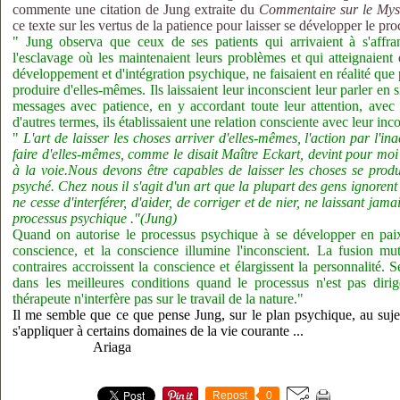
commente une citation de Jung extraite du
Commentaire sur le Mys
ce texte sur les vertus de la patience pour laisser se développer le pro
" Jung observa que ceux de ses patients qui arrivaient à s'aff
l'esclavage où les maintenaient leurs problèmes et qui atteignaient
développement et d'intégration psychique, ne faisaient en réalité que
produire d'elles-mêmes. Ils laissaient leur inconscient leur parler en si
messages avec patience, en y accordant toute leur attention, avec
d'autres termes, ils établissaient une relation consciente avec leur inc
"
L'art de laisser les choses arriver d'elles-mêmes, l'action par l'ina
faire d'elles-mêmes, comme le disait Maître Eckart, devint pour moi 
à la voie.Nous devons être capables de laisser les choses se prod
psyché. Chez nous il s'agit d'un art que la plupart des gens ignoren
ne cesse d'interférer, d'aider, de corriger et de nier, ne laissant jam
processus psychique ."(Jung)
Quand on autorise le processus psychique à se développer en paix,
conscience, et la conscience illumine l'inconscient. La fusion mu
contraires accroissent la conscience et élargissent la personnalité. 
dans les meilleures conditions quand le processus n'est pas dirig
thérapeute n'interfère pas sur le travail de la nature."
Il me semble que ce que pense Jung, sur le plan psychique, au sujet
s'appliquer à certains domaines de la vie courante ...
Ariaga
Repost
0