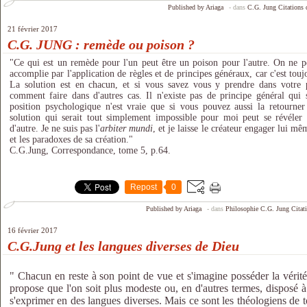
Published by Ariaga
-
dans
C.G. Jung
Citations
21 février 2017
C.G. JUNG : remède ou poison ?
"Ce qui est un remède pour l'un peut être un poison pour l'autre. On ne pe
accomplie par l'application de règles et de principes généraux, car c'est touj
La solution est en chacun, et si vous savez vous y prendre dans votre 
comment faire dans d'autres cas. Il n'existe pas de principe général qui 
position psychologique n'est vraie que si vous pouvez aussi la retourner
solution qui serait tout simplement impossible pour moi peut se révéler 
d'autre. Je ne suis pas l'
arbiter
mundi
, et je laisse le créateur engager lui mê
et les paradoxes de sa création."
C.G.Jung, Correspondance, tome 5, p.64.
Repost
0
Published by Ariaga
-
dans
Philosophie
C.G. Jung
Citat
16 février 2017
C.G.Jung et les langues diverses de Dieu
" Chacun en reste à son point de vue et s'imagine posséder la vérité
propose que l'on soit plus modeste ou, en d'autres termes, disposé 
s'exprimer en des langues diverses. Mais ce sont les théologiens de t