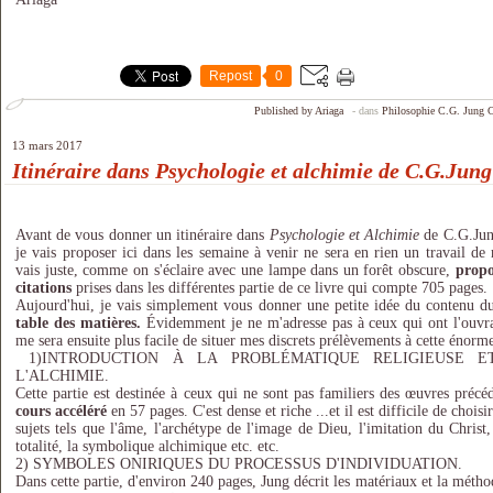
Repost
0
Published by Ariaga
-
dans
Philosophie
C.G. Jung
C
13 mars 2017
Itinéraire dans Psychologie et alchimie de C.G.Jung
Avant de vous donner un itinéraire dans
Psychologie et Alchimie
de C.G.Jung
je vais proposer ici dans les semaine à venir ne sera en rien un travail de
vais juste, comme on s'éclaire avec une lampe dans un forêt obscure,
propo
citations
prises dans les différentes partie de ce livre qui compte 705 pages.
Aujourd'hui, je vais simplement vous donner une petite idée du contenu du 
table des matières.
Évidemment je ne m'adresse pas à ceux qui ont l'ouvra
me sera ensuite plus facile de situer mes discrets prélèvements à cette énor
1)INTRODUCTION À LA PROBLÉMATIQUE RELIGIEUSE E
L'ALCHIMIE.
Cette partie est destinée à ceux qui ne sont pas familiers des œuvres précé
cours accéléré
en 57 pages. C'est dense et riche ...et il est difficile de choisi
sujets tels que l'âme, l'archétype de l'image de Dieu, l'imitation du Christ,
totalité, la symbolique alchimique etc. etc.
2) SYMBOLES ONIRIQUES DU PROCESSUS D'INDIVIDUATION.
Dans cette partie, d'environ 240 pages, Jung décrit les matériaux et la méthod