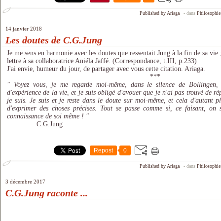
Published by Ariaga
-
dans
Philosophie
14 janvier 2018
Les doutes de C.G.Jung
J
e me sens en harmonie avec les doutes que ressentait Jung à la fin de sa vie ;
lettre à sa collaboratrice Aniéla Jaffé. (Correspondance, t.III, p.233)
J'ai envie, humeur du jour, de partager avec vous cette citation. Ariaga.
***
" Voyez vous, je me regarde moi-même, dans le silence de Bollingen, 
d'expérience de la vie, et je suis obligé d'avouer que je n'ai pas trouvé de r
je suis. Je suis et je reste dans le doute sur moi-même, et cela d'autant p
d'exprimer des choses précises. Tout se passe comme si, ce faisant, on s
connaissance de soi même ! "
C.G.Jung
Repost
0
Published by Ariaga
-
dans
Philosophie
3 décembre 2017
C.G.Jung raconte ...