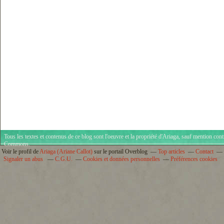
Tous les textes et contenus de ce blog sont l'oeuvre et la propriété d'
Ariaga
, sauf mention cont
Commons
.
Voir le profil de
Ariaga (Ariane Callot)
sur le portail Overblog
Top articles
Contact
Signaler un abus
C.G.U.
Cookies et données personnelles
Préférences cookies