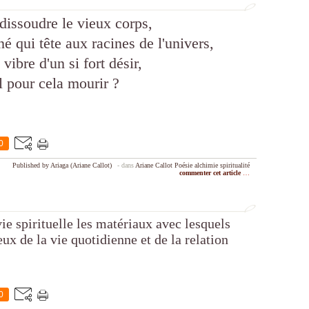
 dissoudre le vieux corps,
 qui tête aux racines de l'univers,
vibre d'un si fort désir,
il pour cela mourir ?
0
Published by Ariaga (Ariane Callot)
-
dans
Ariane Callot
Poésie
alchimie
spiritualité
commenter cet article
…
vie spirituelle les matériaux avec lesquels
ux de la vie quotidienne et de la relation
0