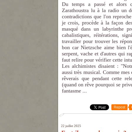
Du temps a passé et alors qu
Zarathoustra lu à la radio un dé
contradictions que l'on reproc
je crois, procède à la façon d
masqué dans un labyrinthe pro
cabalistiques, réitérations, sign
travailler pour trouver les répon
bon car Nietzsche aime bien l'ég
serpent, vache et d'autres qui r
faut relire pour vérifier cette intu
Les alchimistes disaient : "Not
aussi très musical. Comme mes c
rêverais que pendant cette rel
(quand on rêve pourquoi se priver
fantasme ...
Repost
22 juillet 2025