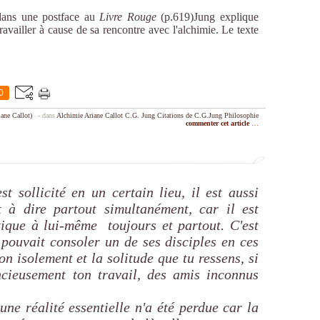
dans une postface au
Livre Rouge
(p.619)Jung explique
availler à cause de sa rencontre avec l'alchimie. Le texte
0
ane Callot)
-
dans
Alchimie
Ariane Callot
C.G. Jung
Citations de C.G.Jung
Philosophie
commenter cet article
…
st sollicité en un certain lieu, il est aussi
t à dire partout simultanément, car il est
tique à lui-même toujours et partout. C'est
 pouvait consoler un de ses disciples en ces
on isolement et la solitude que tu ressens, si
ncieusement ton travail, des amis inconnus
ne réalité essentielle n'a été perdue car la