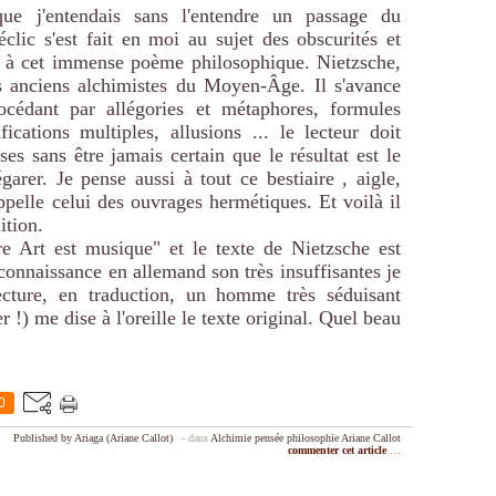
e j'entendais sans l'entendre un passage du
clic s'est fait en moi au sujet des obscurités et
he à cet immense poème philosophique. Nietzsche,
es anciens alchimistes du Moyen-Âge. Il s'avance
cédant par allégories et métaphores, formules
ifications multiples, allusions ... le lecteur doit
ses sans être jamais certain que le résultat est le
arer. Je pense aussi à tout ce bestiaire , aigle,
appelle celui des ouvrages hermétiques. Et voilà il
ition.
re Art est musique" et le texte de Nietzsche est
onnaissance en allemand son très insuffisantes je
ecture, en traduction, un homme très séduisant
 !) me dise à l'oreille le texte original. Quel beau
0
Published by Ariaga (Ariane Callot)
-
dans
Alchimie
pensée
philosophie
Ariane Callot
commenter cet article
…