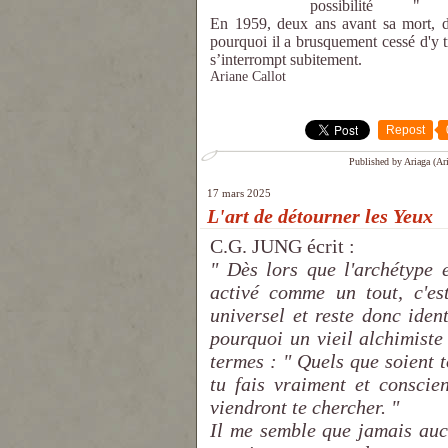
possibilité "
En 1959, deux ans avant sa mort, 
pourquoi il a brusquement cessé d'y tr
s’interrompt subitement.
Ariane Callot
Repost
Published by Ariaga (Ari
17 mars 2025
L'art de détourner les Yeux
C.G. JUNG écrit :
" Dès lors que l'archétype e
activé comme un tout, c'es
universel et reste donc iden
pourquoi un vieil alchimiste
termes : " Quels que soient t
tu fais vraiment et conscie
viendront te chercher. "
Il me semble que jamais aucu