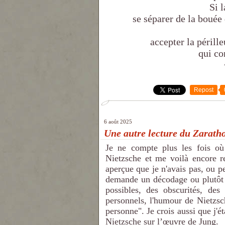
Si 
se séparer de la bouée 
accepter la périll
qui co
Repost
6 août 2025
Une autre lecture du Zarath
Je ne compte plus les fois o
Nietzsche et me voilà encore re
aperçue que je n'avais pas, ou p
demande un décodage ou plutôt de
possibles, des obscurités, des
personnels, l'humour de Nietzsch
personne". Je crois aussi que j'ét
Nietzsche sur l’œuvre de Jung.