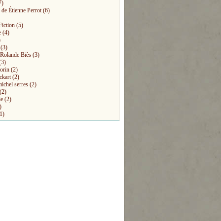
7)
 de Étienne Perrot
(6)
Fiction
(5)
e
(4)
)
(3)
s Rolande Biès
(3)
(3)
orin
(2)
ckart
(2)
michel serres
(2)
(2)
ie
(2)
)
1)