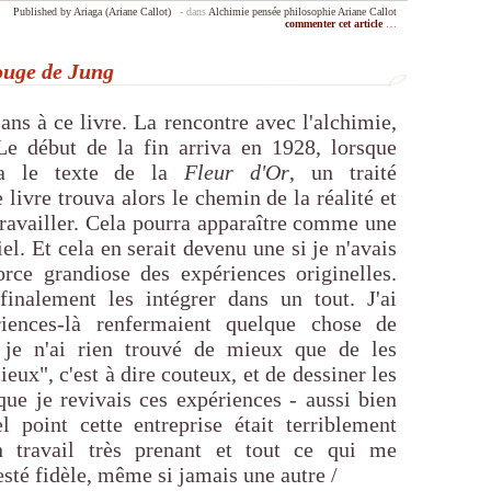
Published by Ariaga (Ariane Callot)
-
dans
Alchimie
pensée
philosophie
Ariane Callot
commenter cet article
…
ouge de Jung
 ans à ce livre. La rencontre avec l'alchimie,
Le début de la fin arriva en 1928, lorsque
ya le texte de la
Fleur d'Or
, un traité
livre trouva alors le chemin de la réalité et
 travailler. Cela pourra apparaître comme une
iel. Et cela en serait devenu une si je n'avais
orce grandiose des expériences originelles.
finalement les intégrer dans un tout. J'ai
iences-là renfermaient quelque chose de
i je n'ai rien trouvé de mieux que de les
eux", c'est à dire couteux, et de dessiner les
que je revivais ces expériences - aussi bien
l point cette entreprise était terriblement
 travail très prenant et tout ce qui me
 resté fidèle, même si jamais une autre /