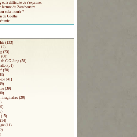
et la difficulté de s'exprimer
e lecture du Zarathoustra
our cela mourir ?
n de Goethe
lchimie
s
hie
(133)
112)
ng
(75)
e
(60)
s de C.G.Jung
(58)
allot
(51)
té
(50)
43)
ogie
(41)
39)
hie
(39)
30)
 imaginaires
(29)
)
9)
6)
(15)
(14)
gie
(11)
9)
)