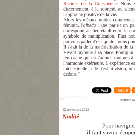
Racines de la Conscience
. Nous v
discernement, à la sobriété, au silenc
l'approche positive de la vie.
Alors les métaux nobles commencent à
féminin, l'
albedo
; (ne parle-t-on p
correspond au lien établi entre le con
symbole de multiplication. Plus nou
pouvons parler d'or liquide : nous po
Il s'agit là de la matérialisation de la
Vivant rayonne à sa place. Pourquoi va
feu caché qui est
Amour
, toujours à
l'harmonie extérieure. L'expérience est 
intellectuelle ; elle n'est ni vision, 
dedans."
Repost
Published by
12 septembre 2025
Nudité
Pour naviguer
il faut savoir écoper