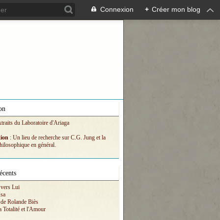
Connexion
+
Créer mon blog
on
xtraits du Laboratoire d'Ariaga
tion
: Un lieu de recherche sur C.G. Jung et la
hilosophique en général.
écents
vers Lui
Isa
 de Rolande Biès
a Totalité et l'Amour