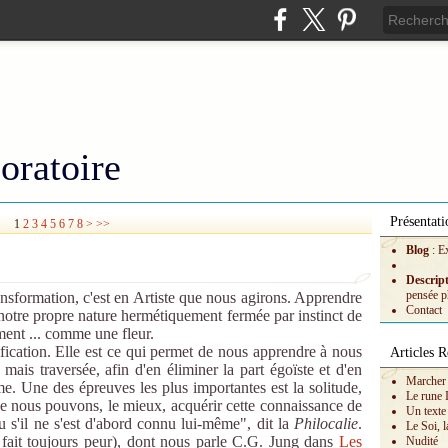
oratoire
Présentati
1
2
3
4
5
6
7
8
>
>>
Blog
: E
Descrip
pensée p
ansformation, c'est en Artiste que nous agirons. Apprendre
Contact
re notre propre nature hermétiquement fermée par instinct de
ement ... comme une fleur.
rification. Elle est ce qui permet de nous apprendre à nous
Articles R
 mais traversée, afin d'en éliminer la part égoïste et d'en
Marcher 
me. Une des épreuves les plus importantes est la solitude,
Le rune 
que nous pouvons, le mieux, acquérir cette connaissance de
Un texte
 s'il ne s'est d'abord connu lui-même", dit la
Philocalie
.
Le Soi, l
i fait toujours peur), dont nous parle C.G. Jung dans
Les
Nudité