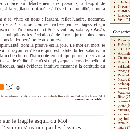
C.G.Jung 
oici face au détachement des passions, à l'esprit de
Une autr
e, à la vigilance qui mène à l'éveil, à l'humilité, donc à
Fuat-il p
Une leço
 se vivre en nous : l'argent, reflet lunaire, nocturne,
Vivre l'a
as de la
Pierre de lune
recherchée par les Sages, et qui
scient et l'inconscient ?) Puis vient l'or, solaire,
rubedo
,
Catégorie
s multiplions les "relations" de façon juste, plus nous
uvons le donner à boire aux autres.
Philosop
 spiritualité, dont la preuve est la joie. Le moi est mort, le
Poésie
(
C.G. Ju
-t-il rayonner ? Parce qu'il est habité du feu solaire, un
Alchimi
 la recherche de l'harmonie en soi, qui permet de vivre à
Citation
la seule réalité. Elle n'est ni physique, si émotionnelle, ni
Ariane C
ni discours, mais évidence intuitive menant à la certitude du
spirituali
Ariaga
(
Psychol
Nature
(
philosop
0
pensée
(
Vacances
 Ariaga (Ariane Callot)
-
dans
citations Rolande Biès
alchimie
Philosophie
Ariane Callot
Rêve
(27
commenter cet article
…
poésie
(1
photo
(1
citations,
alchimie
psycholo
 sur le fragile esquif du Moi
Amour
(
 l'eau qui s'insinue par les fissures.
nature
(7