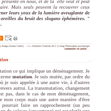
 présente en nous, et de là elle veut et peut
saire. Mais seuls peuvent la recouvrer ceux
urner leurs yeux de la lumière aveuglante de
oreilles du bruit des slogans éphémères. "
.
0
y Ariaga (Ariane Callot)
-
dans
Alchimie
Citations de C.G.Jung
Philosophie
psychologie
commenter cet article
…
tion
utation ce qui implique un déménagement. Je
 terme
mutation
. Je suis mutée, par ordre du
ù je suis appelée à une autre vie, à d'autres
e envers autrui. La transmutation, changement
'est pas, dans le cas de mon déménagement,
de mon corps mais une autre manière d'être
On pourrait faire un rapprochement (un peu
ion de valeurs (unwertung) qui est plutôt une