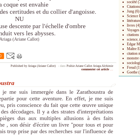
société
(
la coque est envahie
Citations
des certitudes et du collier d'angoisse.
Jung
(6)
Science 
NU
littératur
euse descente par l'échelle d'ombre
livres
(4
Voyages
nduit vers les abysses.
citation
Ariaga (Ariane Callot)
science,
Edgar M
Maître E
citation 
0
monstre
sociolog
Published by Ariaga (Ariane Callot)
-
dans
Poésie
Ariane Callot
Ariaga
Alchimie
Freud
(1
commenter cet article
…
Goethe
(
oustra
ù je me suis immergée dans le Zarathoustra de
partie pour cette aventure. En effet, je me suis
eu, pris conscience du fait que cette œuvre unique
s décodages. Il y a des strates d'interprétations
 pièges dus aux multiples allusions à des faits
e , son désir d'écrire un livre "pour tous et pour
ais trop prise par des recherches sur l'influence de