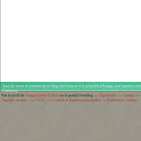
Tous les textes et contenus de ce blog sont l'oeuvre et la propriété d'
Ariaga
, sauf mention cont
Commons
.
Voir le profil de
Ariaga (Ariane Callot)
sur le portail Overblog
Top articles
Contact
Signaler un abus
C.G.U.
Cookies et données personnelles
Préférences cookies