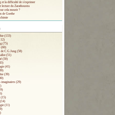
et la difficulté de s'exprimer
e lecture du Zarathoustra
our cela mourir ?
n de Goethe
lchimie
s
hie
(133)
112)
ng
(75)
e
(60)
s de C.G.Jung
(58)
allot
(51)
té
(50)
43)
ogie
(41)
39)
hie
(39)
30)
 imaginaires
(29)
)
9)
6)
(15)
(14)
gie
(11)
9)
)