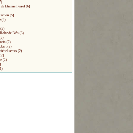
7)
 de Étienne Perrot
(6)
Fiction
(5)
e
(4)
)
(3)
s Rolande Biès
(3)
(3)
orin
(2)
ckart
(2)
michel serres
(2)
(2)
ie
(2)
)
1)