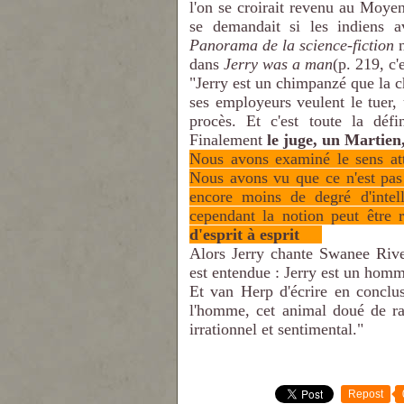
l'on se croirait revenu au Moye
se demandait si les indiens 
Panorama de la science-fiction
n
dans
Jerry was a man
(p. 219, c'
"Jerry est un chimpanzé que la c
ses employeurs veulent le tuer
procès. Et c'est toute la déf
Finalement
le juge, un Martien
Nous avons examiné le sens att
Nous avons vu que ce n'est pas 
encore moins de degré d'intel
cependant la notion peut être
d'esprit à esprit
.....
Alors Jerry chante Swanee Rive
est entendue : Jerry est un homm
Et van Herp d'écrire en conclu
l'homme, cet animal doué de rai
irrationnel et sentimental."
Repost