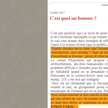
Publis
5 juillet 2017
C'est quoi un homme ?
C'est une question que j'ai envie de pose
et de l'Alchimie Spirituelle et qui veulen
Je vais vous donner deux exemples de réfl
l'autre à la science fiction (que je préfèr
"Quelle chimère est-ce donc que l'homme
contradiction, quel prodige ! Juge de tou
d'incertitude et d'erreur ; gloire et rebut
Le roman d'hypothèse qui propose d
artificiellement, des êtres humanoïdes ve
problème difficile à résoudre pour les aut
de Valladolid quand on se demandait s
Panorama de la science-fiction
nous ra
man
(p. 219, c'est moi qui souligne)
"Jerry est un chimpanzé que la chirurg
veulent le tuer, un groupement prend sa
sémantique de l'homme qui est en jeu. F
Nous avons examiné le sens attaché à cett
pas une affaire de race, de planète ou de
ne peut être défini et cependant la no
d'esprit à esprit
.....