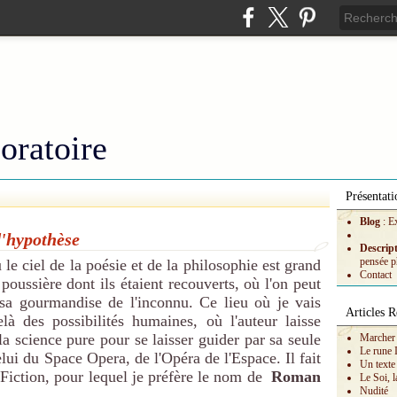
oratoire
Présentati
Blog
: E
d'hypothèse
Descrip
pensée p
ù le ciel de la poésie et de la philosophie est grand
Contact
poussière dont ils étaient recouverts, où l'on peut
 sa gourmandise de l'inconnu. Ce lieu où je vais
Articles R
là des possibilités humaines, où l'auteur laisse
 la science pure pour se laisser guider par sa seule
Marcher 
Le rune 
elui du Space Opera, de l'Opéra de l'Espace. Il fait
Un texte
 Fiction, pour lequel je préfère le nom de
Roman
Le Soi, l
Nudité