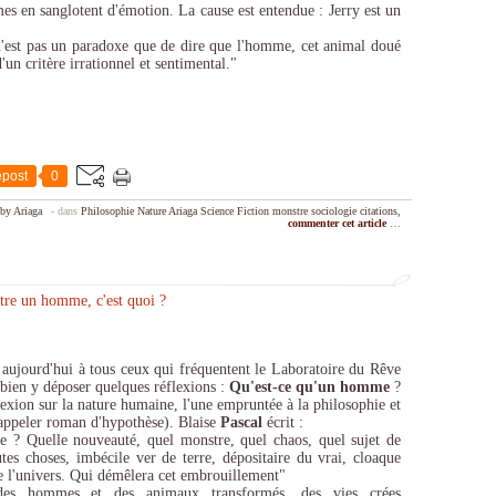
es en sanglotent d'émotion. La cause est entendue : Jerry est un
n'est pas un paradoxe que de dire que l'homme, cet animal doué
'un critère irrationnel et sentimental."
post
0
by Ariaga
-
dans
Philosophie
Nature
Ariaga
Science Fiction
monstre
sociologie
citations,
commenter cet article
…
r aujourd'hui à tous ceux qui fréquentent le Laboratoire du Rêve
t bien y déposer quelques réflexions :
Qu'est-ce qu'un homme
?
exion sur la nature humaine, l'une empruntée à la philosophie et
e appeler roman d'hypothèse). Blaise
Pascal
écrit :
 ? Quelle nouveauté, quel monstre, quel chaos, quel sujet de
tes choses, imbécile ver de terre, dépositaire du vrai, cloaque
 de l'univers. Qui démêlera cet embrouillement"
es hommes et des animaux transformés, des vies crées