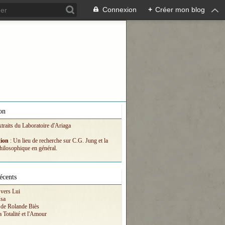
Connexion
+
Créer mon blog
on
xtraits du Laboratoire d'Ariaga
tion
: Un lieu de recherche sur C.G. Jung et la
hilosophique en général.
écents
vers Lui
Isa
 de Rolande Biès
a Totalité et l'Amour