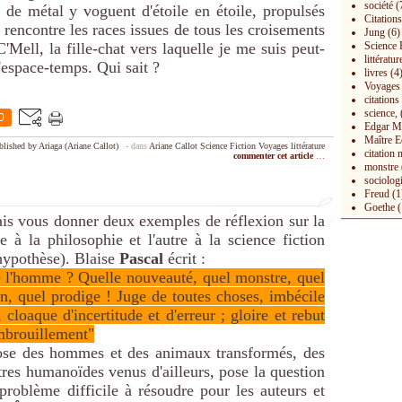
société
(
 de métal y voguent d'étoile en étoile, propulsés
Citations
 rencontre les races issues de tous les croisements
Jung
(6)
C'Mell, la fille-chat vers laquelle je me suis peut-
Science 
littératur
l'espace-temps. Qui sait ?
livres
(4
Voyages
citation
science,
0
Edgar M
Maître E
blished by Ariaga (Ariane Callot)
-
dans
Ariane Callot
Science Fiction
Voyages
littérature
citation 
commenter cet article
…
monstre
sociolog
Freud
(1
Goethe
(
is vous donner deux exemples de réflexion sur la
 à la philosophie et l'autre à la science fiction
hypothèse). Blaise
Pascal
écrit :
e l'homme ? Quelle nouveauté, quel monstre, quel
on, quel prodige ! Juge de toutes choses, imbécile
 cloaque d'incertitude et d'erreur ; gloire et rebut
embrouillement"
ose des hommes et des animaux transformés, des
êtres humanoïdes venus d'ailleurs, pose la question
problème difficile à résoudre pour les auteurs et