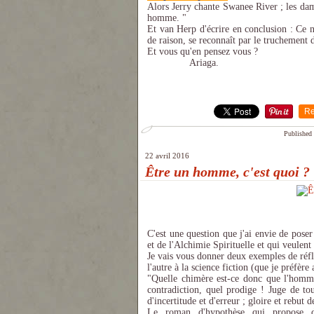
Alors Jerry chante Swanee River ; les dam
homme. "
Et van Herp d'écrire en conclusion : Ce 
de raison, se reconnaît par le truchement d
Et vous qu'en pensez vous ?
Ariaga.
Re
Published 
22 avril 2016
Être un homme, c'est quoi ?
C'est une question que j'ai envie de pose
et de l'Alchimie Spirituelle et qui veulen
Je vais vous donner deux exemples de réfl
l'autre à la science fiction (que je préfèr
"Quelle chimère est-ce donc que l'homme
contradiction, quel prodige ! Juge de tou
d'incertitude et d'erreur ; gloire et rebut
Le roman d'hypothèse qui propose d