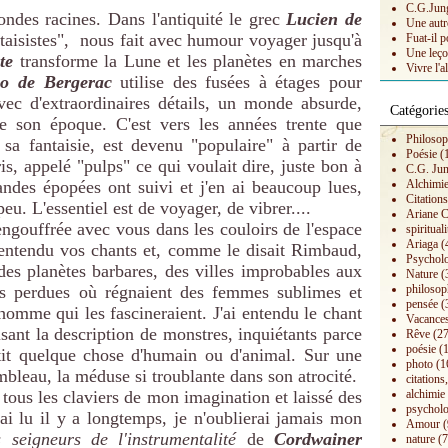
C.G.Jung 
ndes racines. Dans l'antiquité le grec
Lucien de
Une autr
ntaisistes", nous fait avec humour voyager jusqu'à
Fuat-il p
Une leço
te
transforme la Lune et les planètes en marches
Vivre l'a
o de
Bergerac
utilise des fusées à étages pour
vec d'extraordinaires détails, un monde absurde,
Catégorie
e son époque. C'est vers les années trente que
Philosop
 sa fantaisie, est devenu "populaire" à partir de
Poésie
(
s, appelé "pulps" ce qui voulait dire, juste bon à
C.G. Ju
andes épopées ont suivi et j'en ai beaucoup lues,
Alchimi
Citation
eu. L'essentiel est de voyager, de vibrer....
Ariane C
ngouffrée avec vous dans les couloirs de l'espace
spirituali
Ariaga
(
i entendu vos chants et, comme le disait Rimbaud,
Psychol
 des planètes barbares, des villes improbables aux
Nature
(
s perdues où régnaient des femmes sublimes et
philosop
pensée
(
 homme qui les fascineraient. J'ai entendu le chant
Vacances
lisant la description de monstres, inquiétants parce
Rêve
(27
poésie
(1
petit quelque chose d'humain ou d'animal. Sur une
photo
(1
bleau, la méduse si troublante dans son atrocité.
citations,
ous les claviers de mon imagination et laissé des
alchimie
psycholo
'ai lu il y a longtemps, je n'oublierai jamais mon
Amour
(
 seigneurs de l'instrumentalité
de
Cordwainer
nature
(7