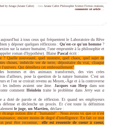
hed by Ariaga (Ariane Callot)
-
dans
Ariane Callot
Philosophie
Science Fiction
citations,
commenter cet article
…
r aujourd'hui à tous ceux qui fréquentent le Laboratoire du Rêve
t bien y déposer quelques réflexions :
Qu'est-ce qu'un homme
?
exion sur la nature humaine, l'une empruntée à la philosophie et
e appeler roman d'hypothèse). Blaise
Pascal
écrit :
 ? Quelle nouveauté, quel monstre, quel chaos, quel sujet de
tes choses, imbécile ver de terre, dépositaire du vrai, cloaque
 de l'univers. Qui démêlera cet embrouillement"
es hommes et des animaux transformés, des vies crées
nus d'ailleurs, pose la question de la nature humaine. C'est un
eurs et l'on se croirait revenu au Moyen,-Âge et à la controverse
i les indiens avaient une âme.
Jacques van Herp
dans son
conte comment
Heinlein
traite le problème dans
Jerry was a
ie a doté de parole et de réflexion. Et quand ses employeurs
 défense et déclenche un procès. Et c'est toute la définition
inalement
le juge, un Martien,
déclare :
e étrange notion dite d' "humanité" . Nous avons vu que ce n'est
 naissance, encore moins de degré d'intelligence. En fait ce mot
tion peut être reconnue,
elle est ressentie de coeur à coeur,