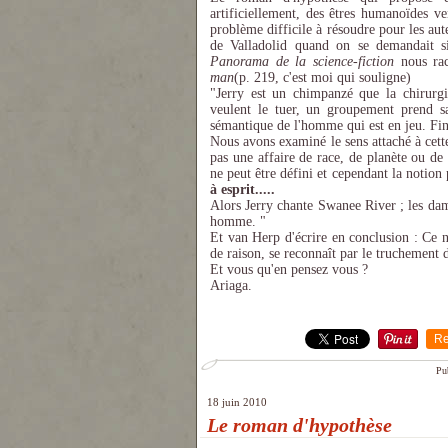
artificiellement, des êtres humanoïdes ve
problème difficile à résoudre pour les aut
de Valladolid quand on se demandait s
Panorama de la science-fiction
nous ra
man
(p. 219, c'est moi qui souligne)
"Jerry est un chimpanzé que la chirurg
veulent le tuer, un groupement prend sa
sémantique de l'homme qui est en jeu. F
Nous avons examiné le sens attaché à cett
pas une affaire de race, de planète ou de
ne peut être défini et cependant la notion
à esprit.....
Alors Jerry chante Swanee River ; les dam
homme. "
Et van Herp d'écrire en conclusion : Ce 
de raison, se reconnaît par le truchement d
Et vous qu'en pensez vous ?
Ariaga.
Re
Pu
18 juin 2010
Le roman d'hypothèse