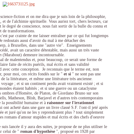
science-fiction et on me dira que je suis loin de la philosophie,
et de l'alchimie spirituelle. Vous auriez tort, chers lecteurs, car
t le degré de conscience, nous fait sortir de la bulle du connu et
t de transformations.
c'est par crainte de me laisser entraîner par ce qui fut longtemps
Je redoutais aussi d'avoir du mal à me détacher des
erp, à Bruxelles, dans une "autre vie". Enseignements
dé, avait un caractère détestable, mais aussi un très vaste
n
(Marabout) demeure incontournable.
al de malentendus et, pour beaucoup, ce serait une forme de
aire faite de récits puérils, mal écrits et sans validité
rd avec cette conception. Je reconnais que le terme est, non
r, pour moi, ces récits fondés sur le "
et si
" ne sont pas une
, de la littérature, et même une littérature très ancienne.
voyage ; et si un continent perdu avait vraiment existé ; et si
s mondes étaient habités ; et si une guerre ou un cataclysme
les ombres d'Homère, de Platon, de Giordano Bruno sur son
lls, Matheson, Blish, Barjavel et d'autres très contemporains
e la possibilité humaine et à
raisonner sur l'irrationnel
.
ont acheté dans une gare un livre classé S.F. l'ont-il jeté après
ée et juré qu'on ne les y reprendraient plus ? tout simplement
 des romans d'amour stupides et mal écrits et des chefs d'oeuvre
s lancée il y aura des suites, je propose de ne plus utiliser le
ar celui de "
roman d'hypothèse
", proposé en 1928 par