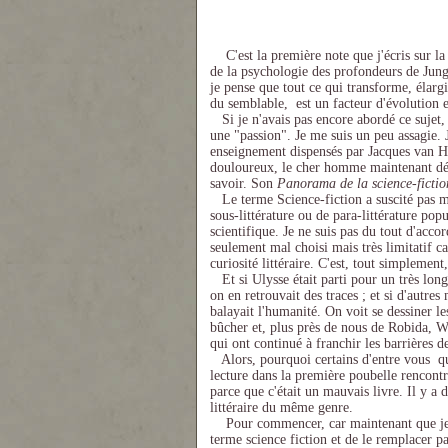
C'est la première note que j'écris sur la 
de la psychologie des profondeurs de Jung, 
je pense que tout ce qui transforme, élargi
du semblable, est un facteur d'évolution e
Si je n'avais pas encore abordé ce sujet, 
une "passion". Je me suis un peu assagie. 
enseignement dispensés par Jacques van H
douloureux, le cher homme maintenant décé
savoir. Son
Panorama de la science-fictio
Le terme Science-fiction a suscité pas m
sous-littérature ou de para-littérature popul
scientifique. Je ne suis pas du tout d'acco
seulement mal choisi mais très limitatif ca
curiosité littéraire. C'est, tout simplement
Et si Ulysse était parti pour un très long 
on en retrouvait des traces ; et si d'autre
balayait l'humanité. On voit se dessiner 
bûcher et, plus près de nous de Robida, We
qui ont continué à franchir les barrières d
Alors, pourquoi certains d'entre vous qui 
lecture dans la première poubelle rencontr
parce que c'était un mauvais livre. Il y a
littéraire du même genre.
Pour commencer, car maintenant que je sui
terme science fiction et de le remplacer p