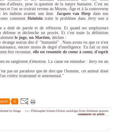
nus d'ailleurs, pose la question de la nature humaine. C'est un
eurs et l'on se croirait revenu au Moyen,-Âge et à la controverse
i les indiens avaient une âme.
Jacques van Herp
dans son
conte comment
Heinlein
traite le problème dans
Jerry was a
ie a doté de parole et de réflexion. Et quand ses employeurs
 défense et déclenche un procès. Et c'est toute la définition
inalement
le juge, un Martien,
déclare :
e étrange notion dite d' "humanité" . Nous avons vu que ce n'est
 naissance, encore moins de degré d'intelligence. En fait ce mot
 peut être reconnue,
elle est ressentie de coeur à coeur, d'esprit
es en sanglotent d'émotion. La cause est entendue : Jerry est un
n'est pas un paradoxe que de dire que l'homme, cet animal doué
'un critère irrationnel et sentimental."
post
0
blished by Ariaga
-
dans
Philosophie
Science Fiction
sociologie
livres
littérature
monstre
commenter cet article
…