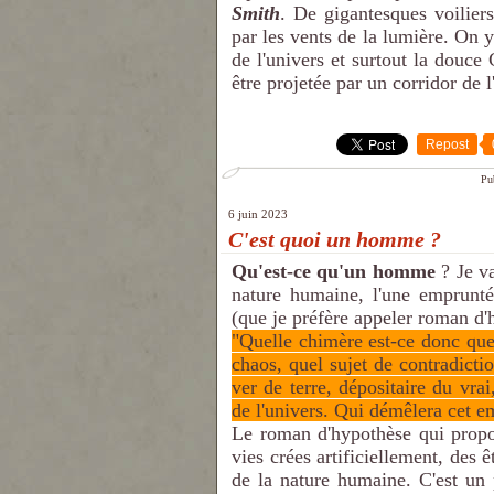
Smith
. De gigantesques voiliers
par les vents de la lumière. On y
de l'univers et surtout la douce 
être projetée par un corridor de 
Repost
Pu
6 juin 2023
C'est quoi un homme ?
Qu'est-ce qu'un homme
? Je va
nature humaine, l'une empruntée
(que je préfère appeler roman d'
"Quelle chimère est-ce donc qu
chaos, quel sujet de contradicti
ver de terre, dépositaire du vrai,
de l'univers. Qui démêlera cet 
Le roman d'hypothèse qui prop
vies crées artificiellement, des 
de la nature humaine. C'est un 