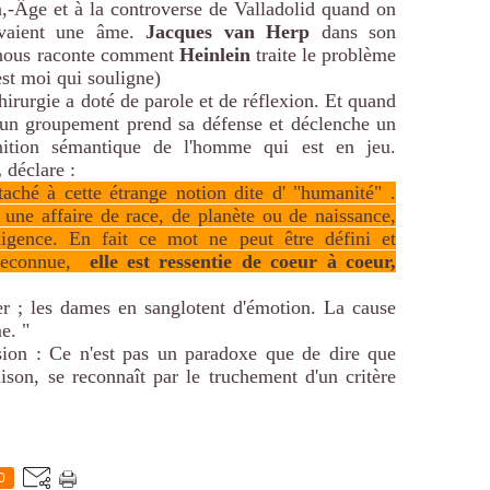
n,-Âge et à la controverse de Valladolid quand on
avaient une âme.
Jacques van Herp
dans son
ous raconte comment
Heinlein
traite le problème
est moi qui souligne)
hirurgie a doté de parole et de réflexion. Et quand
, un groupement prend sa défense et déclenche un
inition sémantique de l'homme qui est en jeu.
,
déclare :
aché à cette étrange notion dite d' "humanité" .
une affaire de race, de planète ou de naissance,
ligence. En fait ce mot ne peut être défini et
 reconnue,
elle est ressentie de coeur à coeur,
r ; les dames en sanglotent d'émotion. La cause
e. "
sion : Ce n'est pas un paradoxe que de dire que
son, se reconnaît par le truchement d'un critère
0