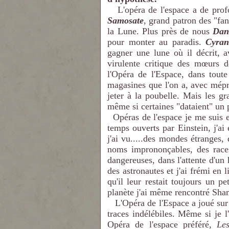
L'opéra de l'espace a de profo
Samosate
, grand patron des "fa
la Lune. Plus près de nous
Dan
pour monter au paradis.
Cyran
gagner une lune où il décrit, a
virulente critique des mœurs d
l'Opéra de l'Espace, dans toute
magasines que l'on a, avec mépri
jeter à la poubelle. Mais les gr
même si certaines "dataient" un p
Opéras de l'espace je me suis e
temps ouverts par Einstein, j'a
j'ai vu.....des mondes étranges,
noms imprononçables, des race
dangereuses, dans l'attente d'un
des astronautes et j'ai frémi en 
qu'il leur restait toujours un 
planète j'ai même rencontré Sham
L'Opéra de l'Espace a joué sur t
traces indélébiles. Même si je l
Opéra de l'espace préféré,
Les