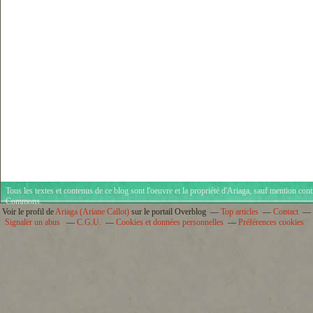
Tous les textes et contenus de ce blog sont l'oeuvre et la propriété d'
Ariaga
, sauf mention cont
Commons
.
Voir le profil de
Ariaga (Ariane Callot)
sur le portail Overblog
Top articles
Contact
Signaler un abus
C.G.U.
Cookies et données personnelles
Préférences cookies