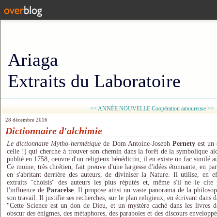
Ariaga
Extraits du Laboratoire
<< ANNÉE NOUVELLE
Coopération amoureuse >>
28 décembre 2016
Dictionnaire d'alchimie
Le dictionnaire Mytho-hermétique
de Dom Antoine-Joseph
Pernety
est un 
celle !) qui cherche à trouver son chemin dans la forêt de la symbolique al
publié en 1758, oeuvre d'un religieux bénédictin, il en existe un fac similé a
Ce moine, très chrétien, fait preuve d'une largesse d'idées étonnante, en par
en s'abritant derrière des auteurs, de diviniser la Nature. Il utilise, en e
extraits "choisis" des auteurs les plus réputés et, même s'il ne le cite
l'influence de
Paracelse
. Il propose ainsi un vaste panorama de la philoso
son travail. Il justifie ses recherches, sur le plan religieux, en écrivant dans 
"Cette Science est un don de Dieu, et un mystère caché dans les livres de
obscur des énigmes, des métaphores, des paraboles et des discours enveloppés