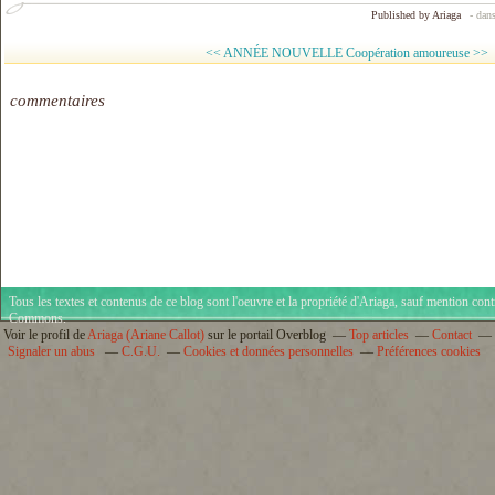
Published by Ariaga
-
dan
<< ANNÉE NOUVELLE
Coopération amoureuse >>
commentaires
Tous les textes et contenus de ce blog sont l'oeuvre et la propriété d'
Ariaga
, sauf mention cont
Commons
.
Voir le profil de
Ariaga (Ariane Callot)
sur le portail Overblog
Top articles
Contact
Signaler un abus
C.G.U.
Cookies et données personnelles
Préférences cookies