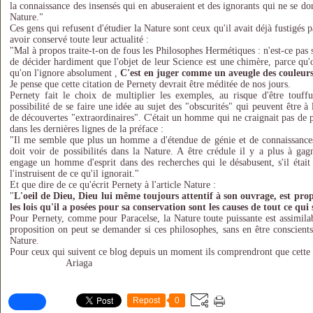
la connaissance des insensés qui en abuseraient et des ignorants qui ne se don
Nature."
Ces gens qui refusent d'étudier la Nature sont ceux qu'il avait déjà fustigés 
avoir conservé toute leur actualité :
"Mal à propos traite-t-on de fous les Philosophes Hermétiques : n'est-ce pas 
de décider hardiment que l'objet de leur Science est une chimère, parce qu'
qu'on l'ignore absolument ,
C'est en juger comme un aveugle des couleur
Je pense que cette citation de Pernety devrait être méditée de nos jours.
Pernety fait le choix de multiplier les exemples, au risque d'être touff
possibilité de se faire une idée au sujet des "obscurités" qui peuvent être à 
de découvertes "extraordinaires". C'était un homme qui ne craignait pas de p
dans les dernières lignes de la préface :
"Il me semble que plus un homme a d'étendue de génie et de connaissances 
doit voir de possibilités dans la Nature. A être crédule il y a plus à gag
engage un homme d'esprit dans des recherches qui le désabusent, s'il était 
l'instruisent de ce qu'il ignorait."
Et que dire de ce qu'écrit Pernety à l'article Nature :
"
L'oeil de Dieu, Dieu lui même toujours attentif à son ouvrage, est pr
les lois qu'il a posées pour sa conservation sont les causes de tout ce qui
Pour Pernety, comme pour Paracelse, la Nature toute puissante est assimilab
proposition on peut se demander si ces philosophes, sans en être conscients
Nature.
Pour ceux qui suivent ce blog depuis un moment ils comprendront que cette 
Ariaga
Repost
0