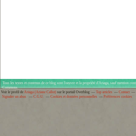
Tous les textes et contenus de ce blog sont l'oeuvre et la propriété d'
Ariaga
, sauf mention cont
Commons
.
Voir le profil de
Ariaga (Ariane Callot)
sur le portail Overblog
Top articles
Contact
Signaler un abus
C.G.U.
Cookies et données personnelles
Préférences cookies