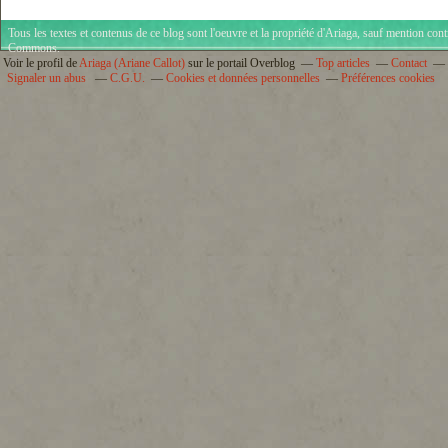
Tous les textes et contenus de ce blog sont l'oeuvre et la propriété d'
Ariaga
, sauf mention cont
Commons
.
Voir le profil de
Ariaga (Ariane Callot)
sur le portail Overblog
Top articles
Contact
Signaler un abus
C.G.U.
Cookies et données personnelles
Préférences cookies