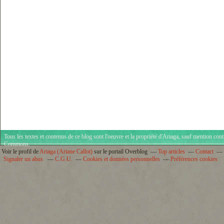
Tous les textes et contenus de ce blog sont l'oeuvre et la propriété d'
Ariaga
, sauf mention cont
Commons
.
Voir le profil de
Ariaga (Ariane Callot)
sur le portail Overblog
Top articles
Contact
Signaler un abus
C.G.U.
Cookies et données personnelles
Préférences cookies