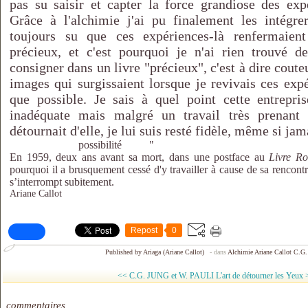
pas su saisir et capter la force grandiose des expé
Grâce à l'alchimie j'ai pu finalement les intégre
toujours su que ces expériences-là renfermaien
précieux, et c'est pourquoi je n'ai rien trouvé 
consigner dans un livre "précieux", c'est à dire coute
images qui surgissaient lorsque je revivais ces expé
que possible. Je sais à quel point cette entrepris
inadéquate mais malgré un travail très prenant
détournait d'elle, je lui suis resté fidèle, même si jam
possibilité "
En 1959, deux ans avant sa mort, dans une postface au
Livre R
pourquoi il a brusquement cessé d'y travailler à cause de sa rencontr
s’interrompt subitement.
Ariane Callot
Repost
0
Published by Ariaga (Ariane Callot)
-
dans
Alchimie
Ariane Callot
C.G.
<< C.G. JUNG et W. PAULI
L'art de détourner les Yeux 
commentaires