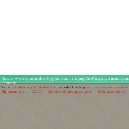
Tous les textes et contenus de ce blog sont l'oeuvre et la propriété d'
Ariaga
, sauf mention cont
Commons
.
Voir le profil de
Ariaga (Ariane Callot)
sur le portail Overblog
Top articles
Contact
Signaler un abus
C.G.U.
Cookies et données personnelles
Préférences cookies