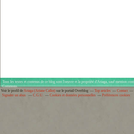
Tous les textes et contenus de ce blog sont l'oeuvre et la propriété d'
Ariaga
, sauf mention cont
Commons
.
Voir le profil de
Ariaga (Ariane Callot)
sur le portail Overblog
Top articles
Contact
Signaler un abus
C.G.U.
Cookies et données personnelles
Préférences cookies