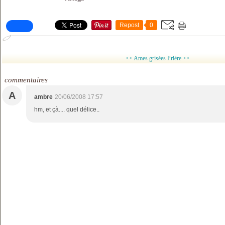
Repost
0
<< Ames grisées
Prière >>
commentaires
A
ambre
20/06/2008 17:57
hm, et çà.... quel délice..