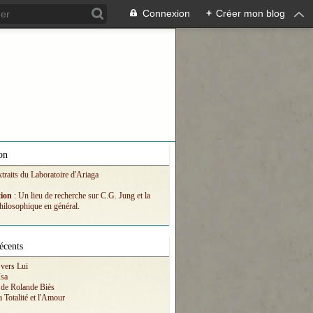
Connexion
+
Créer mon blog
on
xtraits du Laboratoire d'Ariaga
tion
: Un lieu de recherche sur C.G. Jung et la
hilosophique en général.
écents
vers Lui
Isa
 de Rolande Biès
a Totalité et l'Amour