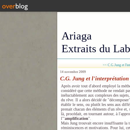
Ariaga
Extraits du Lab
<< C.G.Jung et l'int
14 novembre 2009
C.G. Jung et l'interprétation 
Après avoir tout d'abord employé la mét
considéré que cette méthode ne rendait pa
inéluctablement aux complexes des sujets,
du rêve. Il a alors décidé de "décomposer" 
établir le sens, ou plutôt les sens aux dif
prenait chacun des éléments d'un rêve et, 
là, procédait, en tournant autour, à l'app
l'"
amplification
".
Mais Jung trouvait encore insuffisante la
réminiscences et motivations. Pour lui, ce