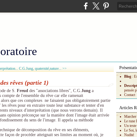
oratoire
Présentati
erprétation...
C.G.Jung, quaternité,nature... >>
Blog
: E
des rêves (partie 1)
Descrip
pensée p
hode de S.
Freud
des "associations libres", C.G.
Jung
a
Contact
s compte de l'ensemble du rêve car elle ramenait
 alors que ces complexes ne faisaient pas obligatoirement partie
les rêves pour en extraire toute leur substance et tenter d'en
Articles R
férents niveaux d'interprétation (que nous verrons demain). Il
sans opinion préconçue sur la manière dont l'image était arrivée
Marcher 
rofondissement du sens de l'image. Il appela sa méthode
Le rune 
Un texte
 technique de décomposition du rêve en ses éléments,
Le Soi, l
tte façon de procéder atteignait ses limites au moment où, je
Nudité