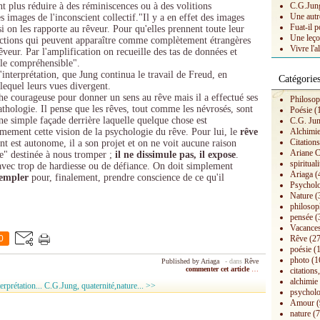
ent plus réduire à des réminiscences ou à des volitions
C.G.Jung 
Une autr
es images de l'inconscient collectif."Il y a en effet des images
Fuat-il p
i on les rapporte au rêveur. Pour qu'elles prennent toute leur
Une leço
irections qui peuvent apparaître comme complètement étrangères
Vivre l'a
rêveur. Par l'amplification on recueille des tas de données et
ale compréhensible".
'interprétation, que Jung continua le travail de Freud, en
Catégorie
 lequel leurs vues divergent.
he courageuse pour donner un sens au rêve mais il a effectué ses
Philosop
thologie. Il pense que les rêves, tout comme les névrosés, sont
Poésie
(
une simple façade derrière laquelle quelque chose est
C.G. Ju
rmement cette vision de la psychologie du rêve. Pour lui, le
rêve
Alchimi
Citation
nt est autonome, il a son projet et on ne voit aucune raison
Ariane C
ée" destinée à nous tromper ;
il ne dissimule pas, il expose
.
spirituali
r avec trop de hardiesse ou de défiance. On doit simplement
Ariaga
(
empler
pour, finalement, prendre conscience de ce qu'il
Psychol
Nature
(
philosop
pensée
(
Vacances
0
Rêve
(27
poésie
(1
photo
(1
Published by Ariaga
-
dans
Rêve
commenter cet article
…
citations,
alchimie
erprétation...
C.G.Jung, quaternité,nature... >>
psycholo
Amour
(
nature
(7