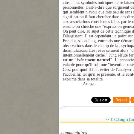
cite, : "les symboles oniriques ne se laiss
personnelles, c'est-à-dire que surgissent d
qui semblent n'avoir que très peu de sens s
signification il faut chercher dans des d
aux associations conscientes faites par le 
ensuite on cherche une "expression génér
On peut dire, au sujet de cette technique d
l'élargissant. Il est cependant un point sur
Freud a, selon Jung, entrepris une démarc
observations dans le champ de la psychopa
dissimulateurs. Les rêves seraient alors "
intentionnellement caché." Jung réfute fe
est un
"
évènement naturel"
. L'inconscie
valable pour qu'il soit une "invention rus
C'est pourquoi il faut éviter de l'analyse
l'accueillir, tel qu'il se présente, et le
cont
exprime dans sa totalité.
Ariaga
Repost
<< C.G.Jung et l'int
commentaires