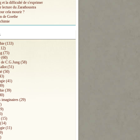
et la difficulté de s'exprimer
e lecture du Zarathoustra
our cela mourir ?
n de Goethe
lchimie
s
hie
(133)
112)
ng
(75)
e
(60)
s de C.G.Jung
(58)
allot
(51)
té
(50)
43)
ogie
(41)
39)
hie
(39)
30)
 imaginaires
(29)
)
9)
6)
(15)
(14)
gie
(11)
9)
)