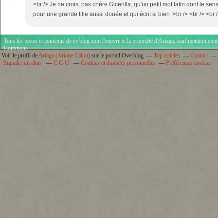
<br /> Je ne crois, pas chère Gicerilla, qu'un petit mot latin dont le sen
pour une grande fille aussi douée et qui écrit si bien !<br /> <br /> <br 
Tous les textes et contenus de ce blog sont l'oeuvre et la propriété d'
Ariaga
, sauf mention cont
Commons
.
Voir le profil de
Ariaga (Ariane Callot)
sur le portail Overblog
Top articles
Contact
Signaler un abus
C.G.U.
Cookies et données personnelles
Préférences cookies