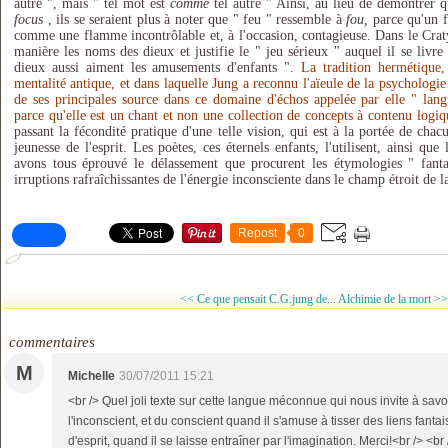
autre ", mais " tel mot est
comme
tel autre " Ainsi, au lieu de démontrer q
focus
, ils se seraient plus à noter que " feu " ressemble à
fou,
parce qu'un fo
comme une flamme incontrôlable et, à l'occasion, contagieuse. Dans le Craty
manière les noms des dieux et justifie le " jeu sérieux " auquel il se livre
dieux aussi aiment les amusements d'enfants ".
La tradition hermétique
mentalité antique, et dans laquelle Jung a reconnu l'aïeule de la psycholog
de ses principales source dans ce domaine d'échos appelée par elle " lang
parce qu'elle est un chant et non une collection de concepts à contenu logiq
passant la fécondité pratique d'une telle vision, qui est à la portée de chac
jeunesse de l'esprit. Les poètes, ces éternels enfants, l'utilisent, ainsi que
avons tous éprouvé le délassement que procurent les étymologies " fanta
irruptions rafraîchissantes de l'énergie inconsciente dans le champ étroit de l
Repost
0
<< Ce que pensait C.G.jung de...
Alchimie de la mort >>
commentaires
M
Michelle
30/07/2011 15:21
<br /> Quel joli texte sur cette langue méconnue qui nous invite à savo
l'inconscient, et du conscient quand il s'amuse à tisser des liens fantai
d'esprit, quand il se laisse entraîner par l'imagination. Merci!<br /> <br 