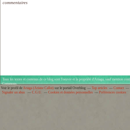
commentaires
Tous les textes et contenus de ce blog sont l'oeuvre et la propriété d'
Ariaga
, sauf mention cont
Commons
.
Voir le profil de
Ariaga (Ariane Callot)
sur le portail Overblog
Top articles
Contact
Signaler un abus
C.G.U.
Cookies et données personnelles
Préférences cookies