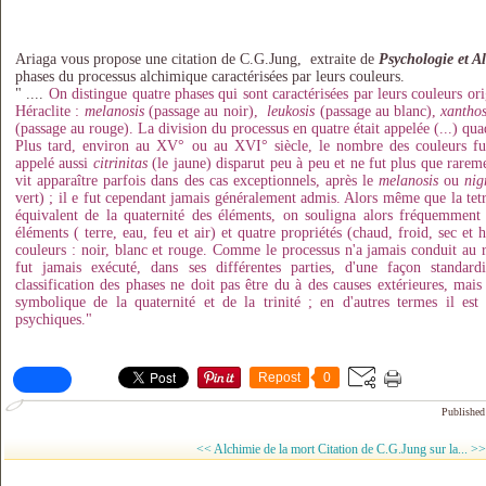
Ariaga vous propose une citation de C.G.Jung, extraite de
Psychologie et A
phases du processus alchimique caractérisées par leurs couleurs.
" ....
On distingue quatre phases qui sont caractérisées par leurs couleurs or
Héraclite :
melanosis
(passage au noir),
leukosis
(passage au blanc),
xanthos
(passage au rouge). La division du processus en quatre était appelée (...) qua
Plus tard, environ au XV° ou au XVI° siècle, le nombre des couleurs fu
appelé aussi
citrinitas
(le jaune) disparut peu à peu et ne fut plus que rare
vit apparaître parfois dans des cas exceptionnels, après le
melanosis
ou
nig
vert) ; il e fut cependant jamais généralement admis. Alors même que la tetra
équivalent de la quaternité des éléments, on souligna alors fréquemment 
éléments ( terre, eau, feu et air) et quatre propriétés (chaud, froid, sec et 
couleurs : noir, blanc et rouge. Comme le processus n'a jamais conduit au r
fut jamais exécuté, dans ses différentes parties, d'une façon standar
classification des phases ne doit pas être du à des causes extérieures, mais 
symbolique de la quaternité et de la trinité ; en d'autres termes il est 
psychiques."
Repost
0
Published
<< Alchimie de la mort
Citation de C.G.Jung sur la... >>