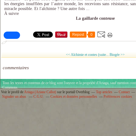
les énergies insufflées par l’autre monde, les recevions sans résistance, san
miracle possible. Et l'alchimie ? Une autre fois ...
À suivre
La gaillarde conteuse
Repost
0
<< Alchimie et contes (suite...
Biogée >>
commentaires
Tous les textes et contenus de ce blog sont l'oeuvre et la propriété d'
Ariaga
, sauf mention cont
Commons
.
Voir le profil de
Ariaga (Ariane Callot)
sur le portail Overblog
Top articles
Contact
Signaler un abus
C.G.U.
Cookies et données personnelles
Préférences cookies