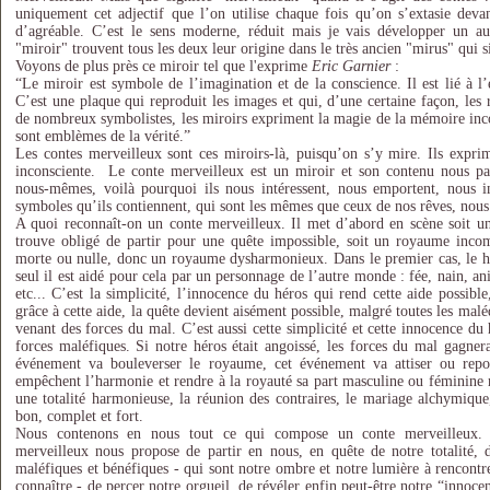
uniquement cet adjectif que l’on utilise chaque fois qu’on s’extasie dev
d’agréable. C’est le sens moderne, réduit mais je vais développer un au
"miroir" trouvent tous les deux leur origine dans le très ancien "mirus" qui s
Voyons de plus près ce miroir tel que l'exprime
Eric Garnier
:
“Le miroir est symbole de l’imagination et de la conscience. Il est lié à l
C’est une plaque qui reproduit les images et qui, d’une certaine façon, les
de nombreux symbolistes, les miroirs expriment la magie de la mémoire inc
sont emblèmes de la vérité.”
Les contes merveilleux sont ces miroirs-là, puisqu’on s’y mire. Ils expr
inconsciente. Le conte merveilleux est un miroir et son contenu nous pa
nous-mêmes, voilà pourquoi ils nous intéressent, nous emportent, nous in
symboles qu’ils contiennent, qui sont les mêmes que ceux de nos rêves, nous 
A quoi reconnaît-on un conte merveilleux. Il met d’abord en scène soit un
trouve obligé de partir pour une quête impossible, soit un royaume incom
morte ou nulle, donc un royaume dysharmonieux. Dans le premier cas, le hé
seul il est aidé pour cela par un personnage de l’autre monde : fée, nain, a
etc... C’est la simplicité, l’innocence du héros qui rend cette aide possible
grâce à cette aide, la quête devient aisément possible, malgré toutes les malé
venant des forces du mal. C’est aussi cette simplicité et cette innocence du
forces maléfiques. Si notre héros était angoissé, les forces du mal gagner
événement va bouleverser le royaume, cet événement va attiser ou repo
empêchent l’harmonie et rendre à la royauté sa part masculine ou féminine 
une totalité harmonieuse, la réunion des contraires, le mariage alchymiqu
bon, complet et fort.
Nous contenons en nous tout ce qui compose un conte merveilleux. 
merveilleux nous propose de partir en nous, en quête de notre totalité, d
maléfiques et bénéfiques - qui sont notre ombre et notre lumière à rencontr
connaître - de percer notre orgueil, de révéler enfin peut-être notre “innoc