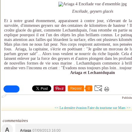
Encélade, geysers glacés
Et à notre grand étonnement, apparaissent à contre jour, s'élevant de 
survolée, d'immenses geysers sur des centaines de kilomètres de hauteur ! I
croûte glacée du géant, commente Lechantdupain, l'eau retombe en partie sur
explique pourquoi il est l'un des objets les plus brillants connus. Le patina
mais attention aux failles qui lézardent la surface, elles ont plusieurs kilomè
Mais plus rien ne nous fait peur. Nos corps respirent autrement, nos pensée
fous. Ariaga, la capitaine, s'écrie en poétisant : "Je goûte un morceau de l
parfum geyser salé"... Alors tous veulent se nourrir du riche liquide. Cela do
laissent enlever par la force des geysers et d'autres plongent dans les profond
de nouvelles formes de vie sous marine . Lechantdupain commence à bril
entraîne vers l'inconnu en criant : "Évadons nous toujours plus loin...toujours
Ariaga et Lechantdupain
Repost
0
Publish
<< La dernière évasion
Faire du tourisme sur Mars >>
commentaires
A
Ariaga
07/09/2013 16:00