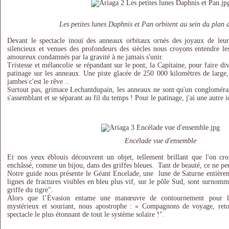
Les petites lunes Daphnis et Pan orbitent au sein du plan
Devant le spectacle inouï des anneaux orbitaux ornés des joyaux de leur
silencieux et venues des profondeurs des siècles nous croyons entendre le
amoureux condamnés par la gravité à ne jamais s'unir.
Tristesse et mélancolie se répandant sur le pont, la Capitaine, pour faire di
patinage sur les anneaux. Une piste glacée de 250 000 kilomètres de large, 
jambes c'est le rêve ..
Surtout pas, grimace Lechantdupain, les anneaux ne sont qu'un conglomérat
s'assemblant et se séparant au fil du temps ! Pour le patinage, j'ai une autre id
Encélade vue d'ensemble
Et nos yeux éblouis découvrent un objet, tellement brillant que l'on croi
enchâssé, comme un bijou, dans des griffes bleues. Tant de beauté, ce ne pe
Notre guide nous présente le Géant Encelade, une lune de Saturne entièrem
lignes de fractures visibles en bleu plus vif, sur le pôle Sud, sont surnom
griffe du tigre".
Alors que l’Évasion entame une manœuvre de contournement pour l'at
mystérieux et souriant, nous apostrophe : « Compagnons de voyage, reto
spectacle le plus étonnant de tout le système solaire !".