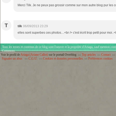
Merci Tilk. Je ne peux pas grossir comme sur mon autre blog pur les c
T
tilk
06/09/2013 23:29
elles sont superbes ces photos....<br /> c'est écrit trop petit pour moi..<
Tous les textes et contenus de ce blog sont l'oeuvre et la propriété d'
Ariaga
, sauf mention cont
Commons
.
Voir le profil de
Ariaga (Ariane Callot)
sur le portail Overblog
Top articles
Contact
Signaler un abus
C.G.U.
Cookies et données personnelles
Préférences cookies