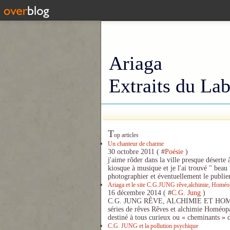
Ariaga
Extraits du Lab
T
op articles
Un chanteur de charme
30 octobre 2011 ( #
Poésie
)
j'aime rôder dans la ville presque déserte 
kiosque à musique et je l'ai trouvé " beau 
photographier et éventuellement le publier
Ariaga et le site C.G.JUNG rêve,alchimie, Homéo
16 décembre 2014 ( #
C.G. Jung
)
C.G. JUNG RÊVE, ALCHIMIE ET HOMÉOP
séries de rêves Rêves et alchimie Homéopa
destiné à tous curieux ou « cheminants » d
C.G. JUNG et la pollution psychique