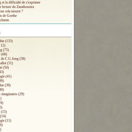
et la difficulté de s'exprimer
e lecture du Zarathoustra
our cela mourir ?
n de Goethe
lchimie
s
hie
(133)
112)
ng
(75)
e
(60)
s de C.G.Jung
(58)
allot
(51)
té
(50)
43)
ogie
(41)
39)
hie
(39)
30)
 imaginaires
(29)
)
9)
6)
(15)
(14)
gie
(11)
9)
)