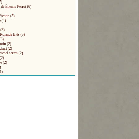
7)
 de Étienne Perrot
(6)
Fiction
(5)
e
(4)
)
(3)
s Rolande Biès
(3)
(3)
orin
(2)
ckart
(2)
michel serres
(2)
(2)
ie
(2)
)
1)