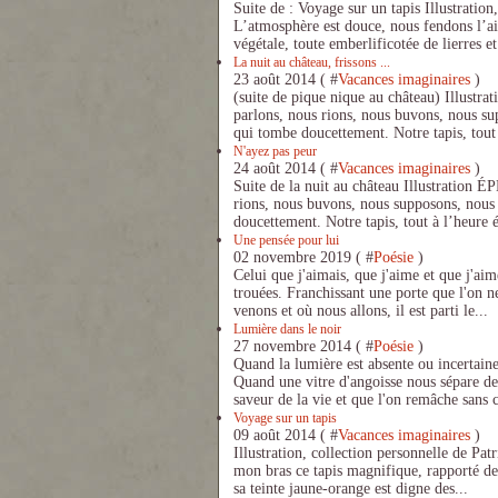
Suite de : Voyage sur un tapis Illustration
L’atmosphère est douce, nous fendons l’air
végétale, toute emberlificotée de lierres et
La nuit au château, frissons ...
23 août 2014 ( #
Vacances imaginaires
)
(suite de pique nique au château) Illust
parlons, nous rions, nous buvons, nous su
qui tombe doucettement. Notre tapis, tout 
N'ayez pas peur
24 août 2014 ( #
Vacances imaginaires
)
Suite de la nuit au château Illustration
rions, nous buvons, nous supposons, nous 
doucettement. Notre tapis, tout à l’heure é
Une pensée pour lui
02 novembre 2019 ( #
Poésie
)
Celui que j'aimais, que j'aime et que j'aim
trouées. Franchissant une porte que l'on n
venons et où nous allons, il est parti le...
Lumière dans le noir
27 novembre 2014 ( #
Poésie
)
Quand la lumière est absente ou incertain
Quand une vitre d'angoisse nous sépare de 
saveur de la vie et que l'on remâche sans c
Voyage sur un tapis
09 août 2014 ( #
Vacances imaginaires
)
Illustration, collection personnelle de Pat
mon bras ce tapis magnifique, rapporté de
sa teinte jaune-orange est digne des...