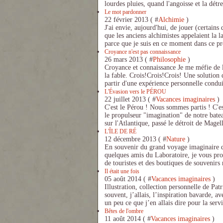
lourdes pluies, quand l'angoisse et la détre
Le mot pardonner
22 février 2013 ( #
Alchimie
)
J'ai envie, aujourd'hui, de jouer (certains
que les anciens alchimistes appelaient 
parce que je suis en ce moment dans ce pr
Croyance n'est pas connaissance
26 mars 2013 ( #
Philosophie
)
Croyance et connaissance Je me méfie d
la fable. Crois!Crois!Crois! Une solution d
partir d'une expérience personnelle condui
L'Évasion vers le PÉROU
22 juillet 2013 ( #
Vacances imaginaires
)
C'est le Pérou ! Nous sommes partis ! C'
le propulseur "imagination" de notre batea
sur l'Atlantique, passé le détroit de Magell
L'ÎLE DE RÉ
12 décembre 2013 ( #
Nature
)
En souvenir du grand voyage imaginaire d
quelques amis du Laboratoire, je vous prop
de touristes et des boutiques de souvenirs 
Il était une fois
05 août 2014 ( #
Vacances imaginaires
)
Illustration, collection personnelle de Pa
souvent, j’allais, l’inspiration bavarde, a
un peu ce que j’en allais dire pour la servi
Bêtes de l'ombre
11 août 2014 ( #
Vacances imaginaires
)