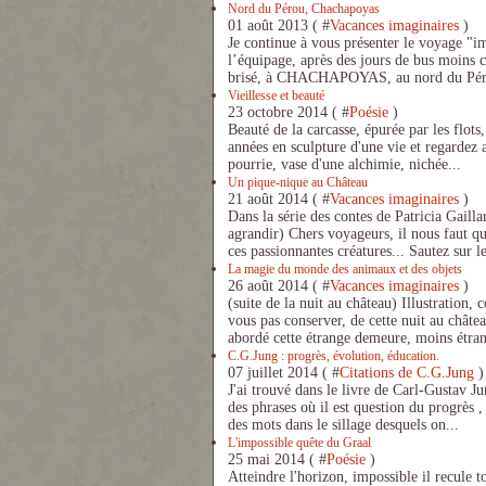
Nord du Pérou, Chachapoyas
01 août 2013 ( #
Vacances imaginaires
)
Je continue à vous présenter le voyage "
l’équipage, après des jours de bus moins 
brisé, à CHACHAPOYAS, au nord du Pérou
Vieillesse et beauté
23 octobre 2014 ( #
Poésie
)
Beauté de la carcasse, épurée par les flots,
années en sculpture d'une vie et regardez 
pourrie, vase d'une alchimie, nichée...
Un pique-nique au Château
21 août 2014 ( #
Vacances imaginaires
)
Dans la série des contes de Patricia Gail
agrandir) Chers voyageurs, il nous faut q
ces passionnantes créatures... Sautez sur le 
La magie du monde des animaux et des objets
26 août 2014 ( #
Vacances imaginaires
)
(suite de la nuit au château) Illustration, 
vous pas conserver, de cette nuit au chât
abordé cette étrange demeure, moins étran
C.G.Jung : progrès, évolution, éducation.
07 juillet 2014 ( #
Citations de C.G.Jung
)
J'ai trouvé dans le livre de Carl-Gustav J
des phrases où il est question du progrès ,
des mots dans le sillage desquels on...
L'impossible quête du Graal
25 mai 2014 ( #
Poésie
)
Atteindre l'horizon, impossible il recule t