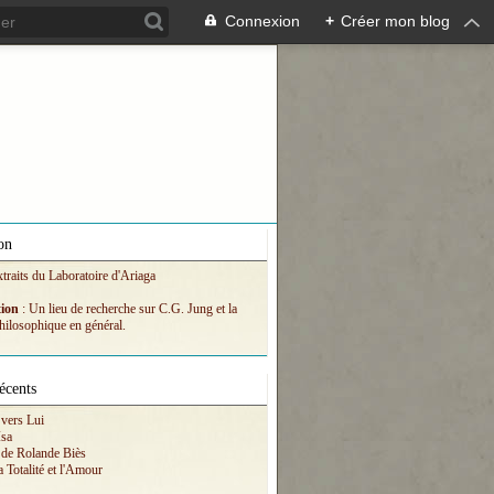
Connexion
+
Créer mon blog
on
xtraits du Laboratoire d'Ariaga
tion
: Un lieu de recherche sur C.G. Jung et la
hilosophique en général.
écents
vers Lui
Isa
 de Rolande Biès
a Totalité et l'Amour