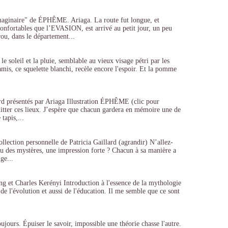
imaginaire" de ÉPHÊME. Ariaga. La route fut longue, et
confortables que l’EVASION, est arrivé au petit jour, un peu
, dans le département...
 le soleil et la pluie, semblable au vieux visage pétri par les
amis, ce squelette blanchi, recèle encore l'espoir. Et la pomme
lard présentés par Ariaga Illustration ÉPHÊME (clic pour
uitter ces lieux. J’espère que chacun gardera en mémoire une de
tapis,...
collection personnelle de Patricia Gaillard (agrandir) N’allez-
eau des mystères, une impression forte ? Chacun à sa manière a
ge...
ung et Charles Kerényi Introduction à l'essence de la mythologie
 de l'évolution et aussi de l'éducation. Il me semble que ce sont
oujours. Épuiser le savoir, impossible une théorie chasse l'autre.