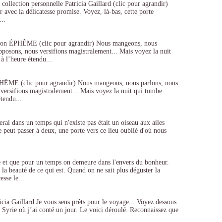
, collection personnelle Patricia Gaillard (clic pour agrandir)
 avec la délicatesse promise. Voyez, là-bas, cette porte
...
ration ÉPHÊME (clic pour agrandir) Nous mangeons, nous
pposons, nous versifions magistralement... Mais voyez la nuit
à l’heure étendu...
 ÉPHÊME (clic pour agrandir) Nous mangeons, nous parlons, nous
versifions magistralement... Mais voyez la nuit qui tombe
tendu...
erai dans un temps qui n'existe pas était un oiseau aux ailes
e peut passer à deux, une porte vers ce lieu oublié d'où nous
e et que pour un temps on demeure dans l'envers du bonheur.
la beauté de ce qui est. Quand on ne sait plus déguster la
esse le...
ricia Gaillard Je vous sens prêts pour le voyage... Voyez dessous
 Syrie où j’ai conté un jour. Le voici déroulé. Reconnaissez que