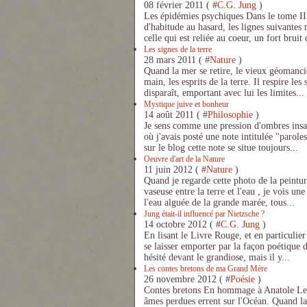
08 février 2011 ( #
C.G. Jung
)
Les épidémies psychiques Dans le tome I
d'habitude au hasard, les lignes suivantes 
celle qui est reliée au coeur, un fort bruit 
Les signes de la terre
28 mars 2011 ( #
Nature
)
Quand la mer se retire, le vieux géomancie
main, les esprits de la terre. Il respire les
disparaît, emportant avec lui les limites...
Mystique juive et bonheur
14 août 2011 ( #
Philosophie
)
Je sens comme une pression d'ombres insat
où j'avais posté une note intitulée "parole
sur le blog cette note se situe toujours...
Oeuvre d'art de la Nature
11 juin 2012 ( #
Nature
)
Quand je regarde cette photo de la peintur
vaseuse entre la terre et l'eau , je vois une
l'eau alguée de la grande marée, tous...
Jung était-il influencé par Nietzsche ?
14 octobre 2012 ( #
C.G. Jung
)
En lisant le Livre Rouge, et en particulier
se laisser emporter par la façon poétique 
hésité devant le grandiose, mais il y...
Les contes bretons de ma Grand Mère
26 novembre 2012 ( #
Poésie
)
Contes bretons En hommage à Anatole Le Br
âmes perdues errent sur l'Océan. Quand la 