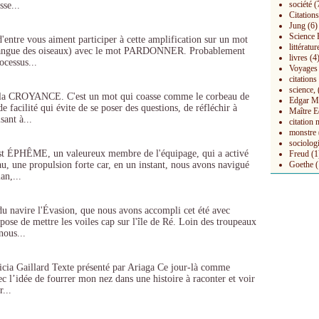
société
(
sse...
Citations
Jung
(6)
Science 
 d'entre vous aiment participer à cette amplification sur un mot
littératur
la langue des oiseaux) avec le mot PARDONNER. Probablement
livres
(4
ocessus...
Voyages
citation
science,
e la CROYANCE. C'est un mot qui coasse comme le corbeau de
Edgar M
e facilité qui évite de se poser des questions, de réfléchir à
Maître E
sant à...
citation 
monstre
sociolog
est ÉPHÊME, un valeureux membre de l'équipage, qui a activé
Freud
(1
u, une propulsion forte car, en un instant, nous avons navigué
Goethe
(
an,...
u navire l'Évasion, que nous avons accompli cet été avec
ose de mettre les voiles cap sur l'île de Ré. Loin des troupeaux
nous...
tricia Gaillard Texte présenté par Ariaga Ce jour-là comme
vec l’idée de fourrer mon nez dans une histoire à raconter et voir
r...