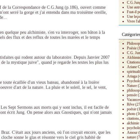
C.G.Jung 
II de la Correspondance de C.G.Jung (p.186), ouvert comme
Une autr
Fuat-il p
m'ont serré la gorge et j'ai entendu dans ma troisième oreille,
Une leço
de...
Vivre l'a
n quelque peu alchimiste, s'en va interroger, son bâton à la
Catégorie
 sels des flux et des reflux de toutes les marées et le temps
Philosop
Poésie
(
C.G. Ju
isfaites qui rodent autour du laboratoire. Depuis Janvier 2007
Alchimi
s de la mystique juive", quand je regarde les textes les plus lus
Citation
Ariane C
spirituali
Ariaga
(
Psychol
e toute écaillée d'un vieux bateau, abandonné à la lisière
Nature
(
 oeuvre d'art de la nature. La pluie et le soleil, le sel, le vent,
philosop
pensée
(
Vacances
Rêve
(27
 Les Sept Sermons aux morts qui y sont inclus, il est facile de
poésie
(1
dont écrit Jung. On pense alors aux Gnostiques, qui n'ont jamais
photo
(1
citations,
alchimie
psycholo
az. C'était aux jours anciens, où l'on croyait encore, que les
Amour
(
cloche sonne le glas et résonne vers le ciel gris habité de
nature
(7