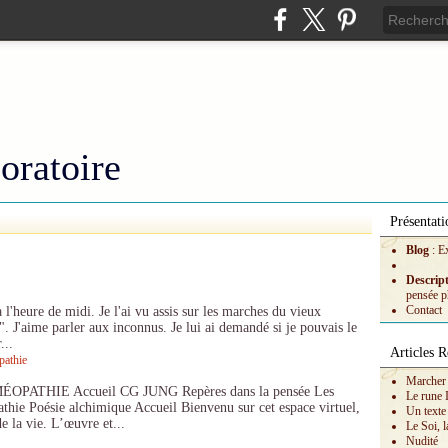
oratoire
Présentati
Blog
: E
Descrip
pensée p
Contact
à l'heure de midi. Je l'ai vu assis sur les marches du vieux
". J'aime parler aux inconnus. Je lui ai demandé si je pouvais le
...
Articles R
pathie
Marcher 
ATHIE Accueil CG JUNG Repères dans la pensée Les
Le rune 
thie Poésie alchimique Accueil Bienvenu sur cet espace virtuel,
Un texte
e la vie. L’œuvre et...
Le Soi, l
Nudité