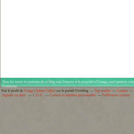
Tous les textes et contenus de ce blog sont l'oeuvre et la propriété d'
Ariaga
, sauf mention cont
Commons
.
Voir le profil de
Ariaga (Ariane Callot)
sur le portail Overblog
Top articles
Contact
Signaler un abus
C.G.U.
Cookies et données personnelles
Préférences cookies