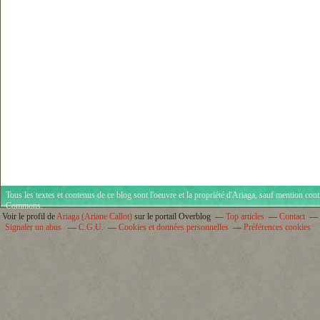
Tous les textes et contenus de ce blog sont l'oeuvre et la propriété d'
Ariaga
, sauf mention cont
Commons
.
Voir le profil de
Ariaga (Ariane Callot)
sur le portail Overblog
Top articles
Contact
Signaler un abus
C.G.U.
Cookies et données personnelles
Préférences cookies