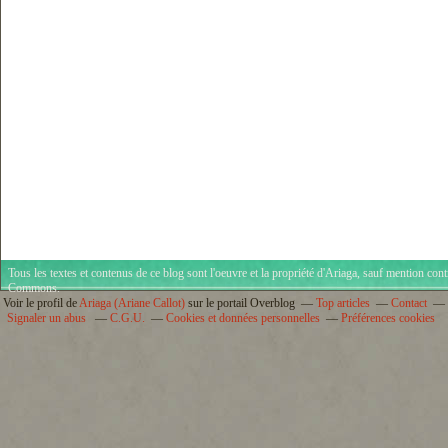
Tous les textes et contenus de ce blog sont l'oeuvre et la propriété d'
Ariaga
, sauf mention cont
Commons
.
Voir le profil de
Ariaga (Ariane Callot)
sur le portail Overblog
Top articles
Contact
Signaler un abus
C.G.U.
Cookies et données personnelles
Préférences cookies