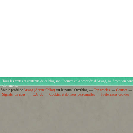
Tous les textes et contenus de ce blog sont l'oeuvre et la propriété d'
Ariaga
, sauf mention cont
Commons
.
Voir le profil de
Ariaga (Ariane Callot)
sur le portail Overblog
Top articles
Contact
Signaler un abus
C.G.U.
Cookies et données personnelles
Préférences cookies