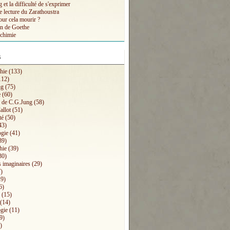
et la difficulté de s'exprimer
e lecture du Zarathoustra
our cela mourir ?
n de Goethe
lchimie
s
hie
(133)
112)
ng
(75)
e
(60)
s de C.G.Jung
(58)
allot
(51)
té
(50)
43)
ogie
(41)
39)
hie
(39)
30)
 imaginaires
(29)
)
9)
6)
(15)
(14)
gie
(11)
9)
)