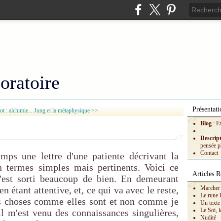
oratoire
Présentati
t : alchimie...
Jung et la métaphysique >>
Blog
: E
Descrip
pensée p
Contact
emps une lettre d'une patiente décrivant la
n termes simples mais pertinents. Voici ce
Articles R
m'est sorti beaucoup de bien. En demeurant
n étant attentive, et, ce qui va avec le reste,
Marcher 
Le rune 
es choses comme elles sont et non comme je
Un texte
Le Soi, l
il m'est venu des connaissances singulières,
Nudité