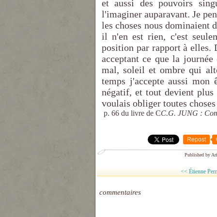
et aussi des pouvoirs sing
l'imaginer auparavant. Je pens
les choses nous dominaient d
il n'en est rien, c'est seul
position par rapport à elles.
acceptant ce que la journée 
mal, soleil et ombre qui al
temps j'accepte aussi mon ê
négatif, et tout devient plu
voulais obliger toutes choses
p. 66 du livre de C
C.G. JUNG : Comme
Repost
Published by Ari
<< Étienne Perro
commentaires