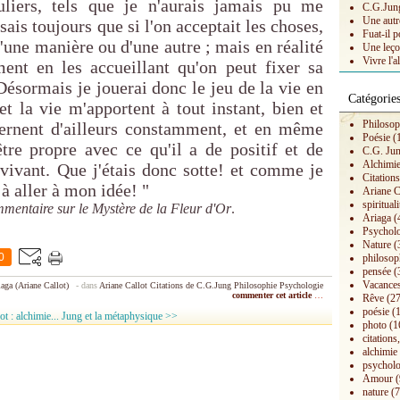
uliers, tels que je n'aurais jamais pu me
C.G.Jung 
Une autr
ais toujours que si l'on acceptait les choses,
Fuat-il p
'une manière ou d'une autre ; mais en réalité
Une leço
Vivre l'a
ement en les accueillant qu'on peut fixer sa
 Désormais je jouerai donc le jeu de la vie en
Catégorie
et la vie m'apportent à tout instant, bien et
Philosop
ternent d'ailleurs constamment, et en même
Poésie
(
tre propre avec ce qu'il a de positif et de
C.G. Ju
Alchimi
s vivant. Que j'étais donc sotte! et comme je
Citation
 à aller à mon idée! "
Ariane C
spirituali
ntaire sur le Mystère de la Fleur d'Or
.
Ariaga
(
Psychol
Nature
(
0
philosop
pensée
(
Vacances
aga (Ariane Callot)
-
dans
Ariane Callot
Citations de C.G.Jung
Philosophie
Psychologie
commenter cet article
…
Rêve
(27
poésie
(1
t : alchimie...
Jung et la métaphysique >>
photo
(1
citations,
alchimie
psycholo
Amour
(
nature
(7