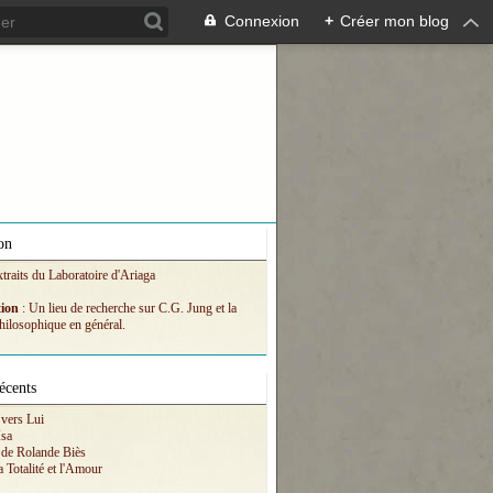
Connexion
+
Créer mon blog
on
xtraits du Laboratoire d'Ariaga
tion
: Un lieu de recherche sur C.G. Jung et la
hilosophique en général.
écents
vers Lui
Isa
 de Rolande Biès
a Totalité et l'Amour