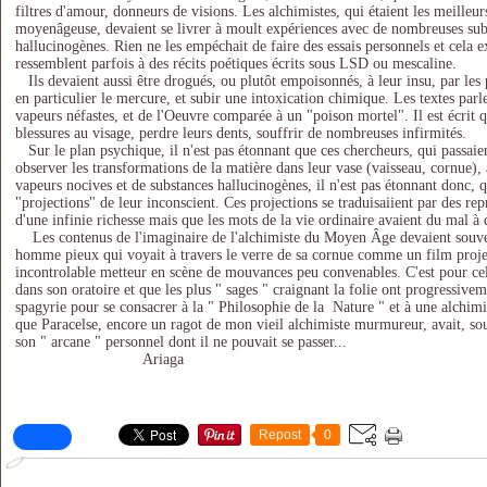
filtres d'amour, donneurs de visions. Les alchimistes, qui étaient les meilleu
moyenâgeuse, devaient se livrer à moult expériences avec de nombreuses sub
hallucinogènes. Rien ne les empéchait de faire des essais personnels et cela e
ressemblent parfois à des récits poétiques écrits sous LSD ou mescaline.
Ils devaient aussi être drogués, ou plutôt empoisonnés, à leur insu, par les 
en particulier le mercure, et subir une intoxication chimique. Les textes par
vapeurs néfastes, et de l'Oeuvre comparée à un "poison mortel". Il est écrit q
blessures au visage, perdre leurs dents, souffrir de nombreuses infirmités.
Sur le plan psychique, il n'est pas étonnant que ces chercheurs, qui passaient
observer les transformations de la matière dans leur vase (vaisseau, cornue), 
vapeurs nocives et de substances hallucinogènes, il n'est pas étonnant donc, qu
"projections" de leur inconscient. Ces projections se traduisaiient par des re
d'une infinie richesse mais que les mots de la vie ordinaire avaient du mal à 
Les contenus de l'imaginaire de l'alchimiste du Moyen Âge devaient souven
homme pieux qui voyait à travers le verre de sa cornue comme un film proje
incontrolable metteur en scène de mouvances peu convenables. C'est pour cel
dans son oratoire et que les plus " sages " craignant la folie ont progressive
spagyrie pour se consacrer à la " Philosophie de la Nature " et à une alchimie
que Paracelse, encore un ragot de mon vieil alchimiste murmureur, avait, so
son " arcane " personnel dont il ne pouvait se passer...
Ariaga
Repost
0