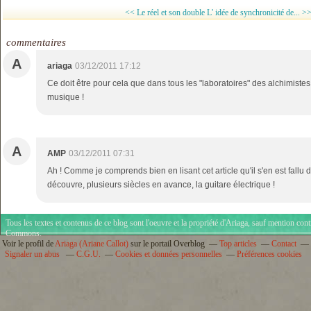
<< Le réel et son double
L' idée de synchronicité de... >
commentaires
A
ariaga
03/12/2011 17:12
Ce doit être pour cela que dans tous les "laboratoires" des alchimistes 
musique !
A
AMP
03/12/2011 07:31
Ah ! Comme je comprends bien en lisant cet article qu'il s'en est fallu 
découvre, plusieurs siècles en avance, la guitare électrique !
Tous les textes et contenus de ce blog sont l'oeuvre et la propriété d'
Ariaga
, sauf mention cont
Commons
.
Voir le profil de
Ariaga (Ariane Callot)
sur le portail Overblog
Top articles
Contact
Signaler un abus
C.G.U.
Cookies et données personnelles
Préférences cookies