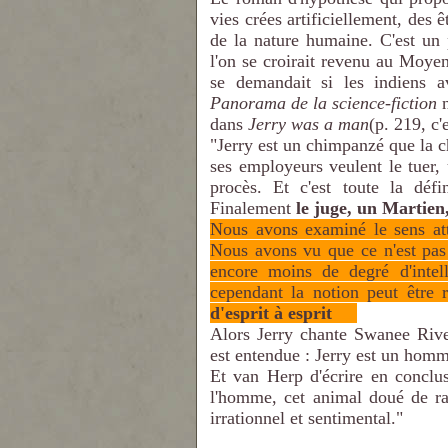
vies crées artificiellement, des 
de la nature humaine. C'est un 
l'on se croirait revenu au Moye
se demandait si les indiens 
Panorama de la science-fiction
n
dans
Jerry was a man
(p. 219, c'
"Jerry est un chimpanzé que la c
ses employeurs veulent le tuer
procès. Et c'est toute la déf
Finalement
le juge, un Martien
Nous avons examiné le sens att
Nous avons vu que ce n'est pas 
encore moins de degré d'intel
cependant la notion peut être
d'esprit à esprit
.....
Alors Jerry chante Swanee Rive
est entendue : Jerry est un homm
Et van Herp d'écrire en conclu
l'homme, cet animal doué de rai
irrationnel et sentimental."