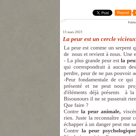
Repost
Publis
13 mars 2023
La peur est un cercle vicieux
La peur est comme un serpent q
de nous et revient à nous. Une 
- La plus grande peur est
la peu
qui correspondrait à aucun des
perdre, peur de ne pas pouvoir ac
-Peur fondamentale de ce qui n
présenté et ne peut nous proj
d'éléments déjà présents à la
Bisounours il ne se passerait ri
Que faire ?
Contre
la peur animale,
viscér
rien. Juste la reconnaître pour c
échapper à un danger peut me sa
Contre
la peur psychologique