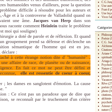
C.G.Jung 
êtres humanoïdes venus d'ailleurs, pose la question
Une autr
problème difficile à résoudre pour les auteurs et
Fuat-il p
Une leço
n,-Âge et à la controverse de Valladolid quand on
Vivre l'a
avaient une âme.
Jacques van Herp
dans son
ous raconte comment
Heinlein
traite le problème
Catégorie
est moi qui souligne)
Philosop
hirurgie a doté de parole et de réflexion. Et quand
Poésie
(
, un groupement prend sa défense et déclenche un
C.G. Ju
inition sémantique de l'homme qui est en jeu.
Alchimi
Citation
,
déclare :
Ariane C
aché à cette étrange notion dite d' "humanité" .
spirituali
Ariaga
(
une affaire de race, de planète ou de naissance,
Psychol
ligence. En fait ce mot ne peut être défini et
Nature
(
 reconnue,
elle est ressentie de coeur à coeur,
philosop
pensée
(
Vacances
r ; les dames en sanglotent d'émotion. La cause
Rêve
(27
poésie
(1
e. "
photo
(1
sion : Ce n'est pas un paradoxe que de dire que
citations,
son, se reconnaît par le truchement d'un critère
alchimie
psycholo
Amour
(
nature
(7