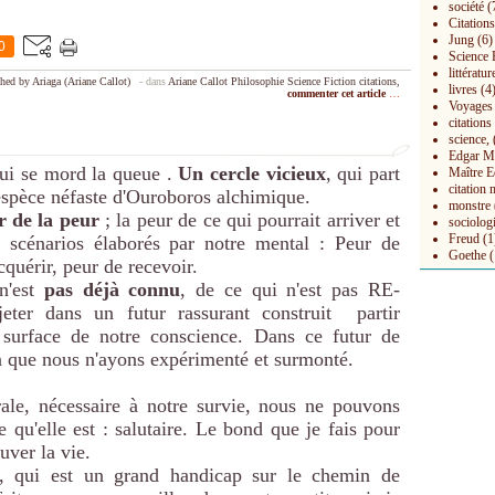
société
(
Citations
Jung
(6)
0
Science 
littératur
hed by Ariaga (Ariane Callot)
-
dans
Ariane Callot
Philosophie
Science Fiction
citations,
livres
(4
commenter cet article
…
Voyages
citation
science,
Edgar M
ui se mord la queue .
Un cercle vicieux
, qui part
Maître E
citation 
espèce néfaste d'Ouroboros alchimique.
monstre
r de la peur
; la peur de ce qui pourrait arriver et
sociolog
Freud
(1
 scénarios élaborés par notre mental : Peur de
Goethe
(
quérir, peur de recevoir.
'est
pas déjà connu
, de ce qui n'est pas RE-
eter dans un futur rassurant construit partir
 surface de notre conscience. Dans ce futur de
en que nous n'ayons expérimenté et surmonté.
ale, nécessaire à notre survie, nous ne pouvons
e qu'elle est : salutaire. Le bond que je fais pour
uver la vie.
, qui est un grand handicap sur le chemin de