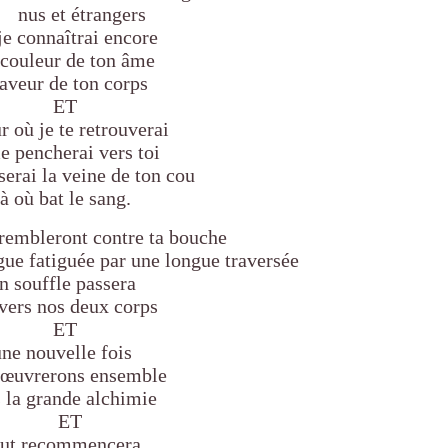
s et étrangers
connaîtrai encore
couleur de ton âme
saveur de ton corps
ET
ur où je te retrouverai
e pencherai vers toi
serai la veine de ton cou
là où bat le sang.
rembleront contre ta bouche
ue fatiguée par une longue traversée
n souffle passera
avers nos deux corps
ET
une nouvelle fois
 œuvrerons ensemble
s la grande alchimie
ET
out recommencera