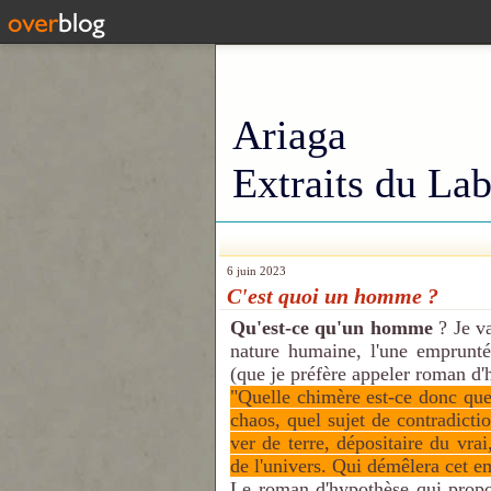
Ariaga
Extraits du Lab
6 juin 2023
C'est quoi un homme ?
Qu'est-ce qu'un homme
? Je va
nature humaine, l'une empruntée
(que je préfère appeler roman d'
"Quelle chimère est-ce donc qu
chaos, quel sujet de contradicti
ver de terre, dépositaire du vrai,
de l'univers. Qui démêlera cet 
Le roman d'hypothèse qui prop