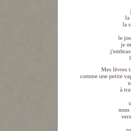
nu
je 
la 
la 
le jo
je m
j'embras
Mes lèvres t
comme une petite vag
u
à tr
nous
ver
t