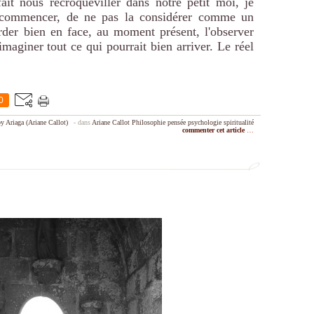
 fait nous recroqueviller dans notre petit moi, je
ur commencer, de ne pas la considérer comme un
arder bien en face, au moment présent, l'observer
 imaginer tout ce qui pourrait bien arriver. Le réel
0
y Ariaga (Ariane Callot)
-
dans
Ariane Callot
Philosophie
pensée
psychologie
spiritualité
commenter cet article
…