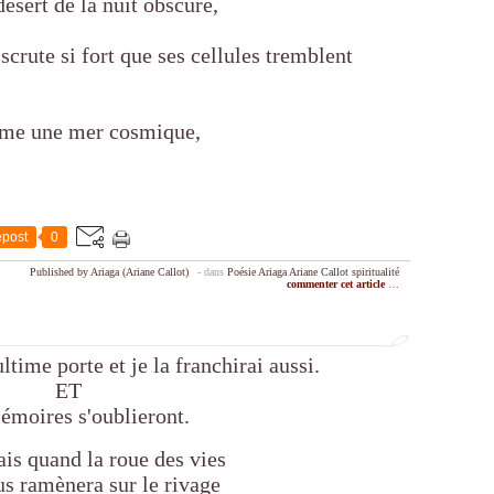
ésert de la nuit obscure,
scrute si fort que ses cellules tremblent
mme une mer cosmique,
post
0
Published by Ariaga (Ariane Callot)
-
dans
Poésie
Ariaga
Ariane Callot
spiritualité
commenter cet article
…
ultime porte et je la franchirai aussi.
ET
émoires s'oublieront.
and la roue des vies
mènera sur le rivage