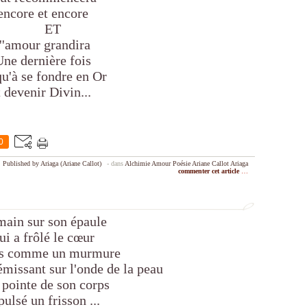
encore et encore
ET
l''amour grandira
ne dernière fois
qu'à se fondre en Or
t devenir Divin...
0
Published by Ariaga (Ariane Callot)
-
dans
Alchimie
Amour
Poésie
Ariane Callot
Ariaga
commenter cet article
…
main sur son épaule
ui a frôlé le cœur
is comme un murmure
émissant sur l'onde de la peau
 pointe de son corps
pulsé un frisson ...