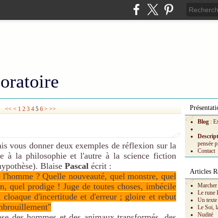
oratoire
Présentati
<<
<
1
2
3
4
5
6
>
>>
Blog
: E
Descrip
pensée p
is vous donner deux exemples de réflexion sur la
Contact
 à la philosophie et l'autre à la science fiction
hypothèse). Blaise
Pascal
écrit :
Articles R
e l'homme ? Quelle nouveauté, quel monstre, quel
on, quel prodige ! Juge de toutes choses, imbécile
Marcher 
Le rune 
 cloaque d'incertitude et d'erreur ; gloire et rebut
Un texte
embrouillement"
Le Soi, l
Nudité
ose des hommes et des animaux transformés, des