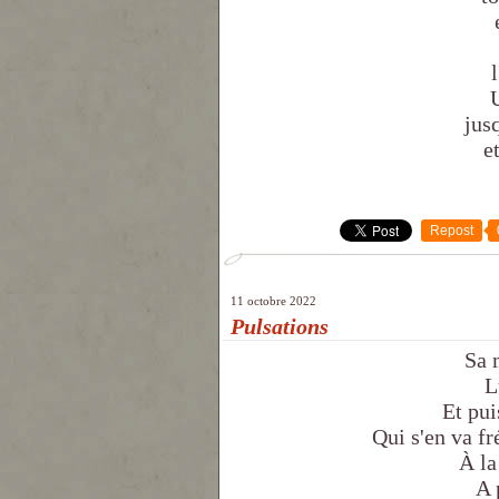
U
jus
e
Repost
11 octobre 2022
Pulsations
Sa 
L
Et pu
Qui s'en va fr
À la
A 