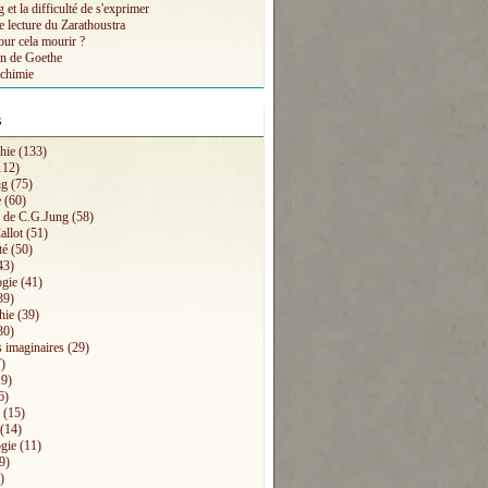
et la difficulté de s'exprimer
e lecture du Zarathoustra
our cela mourir ?
n de Goethe
lchimie
s
hie
(133)
112)
ng
(75)
e
(60)
s de C.G.Jung
(58)
allot
(51)
té
(50)
43)
ogie
(41)
39)
hie
(39)
30)
 imaginaires
(29)
)
9)
6)
(15)
(14)
gie
(11)
9)
)