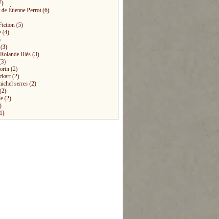
7)
 de Étienne Perrot
(6)
Fiction
(5)
e
(4)
)
(3)
s Rolande Biès
(3)
(3)
orin
(2)
ckart
(2)
michel serres
(2)
(2)
ie
(2)
)
1)