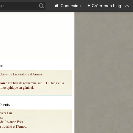
Connexion
+
Créer mon blog
on
xtraits du Laboratoire d'Ariaga
tion
: Un lieu de recherche sur C.G. Jung et la
hilosophique en général.
écents
vers Lui
Isa
 de Rolande Biès
a Totalité et l'Amour