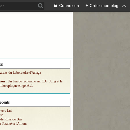
Connexion
+
Créer mon blog
on
xtraits du Laboratoire d'Ariaga
tion
: Un lieu de recherche sur C.G. Jung et la
hilosophique en général.
écents
vers Lui
Isa
 de Rolande Biès
a Totalité et l'Amour