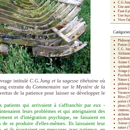
C.G.Jung 
Une autr
Fuat-il p
Une leço
Vivre l'a
Catégorie
Philosop
Poésie
(
C.G. Ju
Alchimi
Citation
Ariane C
spirituali
Ariaga
(
Psychol
Nature
(
vrage intitulé
C.G.Jung et la sagesse tibétaine
où
philosop
ung extraite du
Commentaire sur le Mystère
de la
pensée
(
 vertus de la patience pour laisser se développer le
Vacances
Rêve
(27
poésie
(1
patients qui arrivaient à s'affranchir par eux -
photo
(1
citations,
ntenaient leurs problèmes et qui atteignaient des
alchimie
ment et d'intégration psychique, ne faisaient en
psycholo
 de se produire d'elles-mêmes. Ils laissaient leur
Amour
(
nature
(7
e, et ils écoutaient ses messages avec patience, en