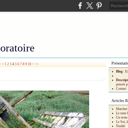
oratoire
Présentati
<
<
1
2
3
4
5
6
7
8
9
10
>
>>
Blog
: E
Descrip
pensée p
Contact
Articles R
Marcher 
Le rune 
Un texte
Le Soi, l
Nudité