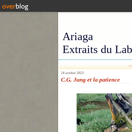
Ariaga
Extraits du Lab
<
24 octobre 2023
C.G. Jung et la patience