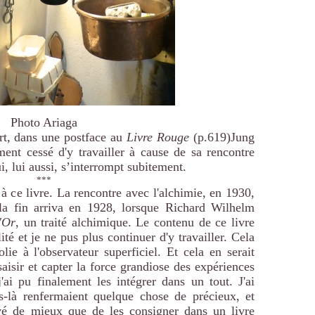
Photo Ariaga
rt, dans une postface au
Livre Rouge
(p.619)Jung
ent cessé d'y travailler à cause de sa rencontre
i, lui aussi, s’interrompt subitement.
***
s à ce livre. La rencontre avec l'alchimie, en 1930,
la fin arriva en 1928, lorsque Richard Wilhelm
'Or
, un traité alchimique. Le contenu de ce livre
ité et je ne pus plus continuer d'y travailler. Cela
ie à l'observateur superficiel. Et cela en serait
saisir et capter la force grandiose des expériences
j'ai pu finalement les intégrer dans un tout. J'ai
s-là renfermaient quelque chose de précieux, et
ouvé de mieux que de les consigner dans un livre