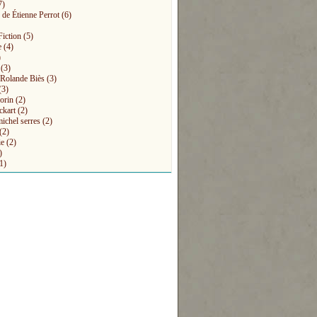
7)
 de Étienne Perrot
(6)
Fiction
(5)
e
(4)
)
(3)
s Rolande Biès
(3)
(3)
orin
(2)
ckart
(2)
michel serres
(2)
(2)
ie
(2)
)
1)