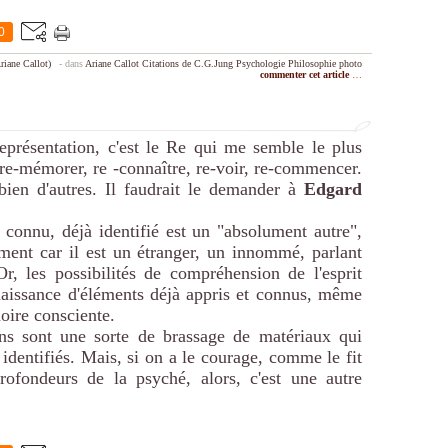
0
riane Callot)
-
dans
Ariane Callot
Citations de C.G.Jung
Psychologie
Philosophie
photo
commenter cet article
…
eprésentation, c'est le Re qui me semble le plus
 re-mémorer, re -connaître, re-voir, re-commencer.
 bien d'autres. Il faudrait le demander à
Edgard
 connu, déjà identifié est un "absolument autre",
ement car il est un étranger, un innommé, parlant
r, les possibilités de compréhension de l'esprit
naissance d'éléments déjà appris et connus, même
moire consciente.
ns sont une sorte de brassage de matériaux qui
 identifiés. Mais, si on a le courage, comme le fit
ofondeurs de la psyché, alors, c'est une autre