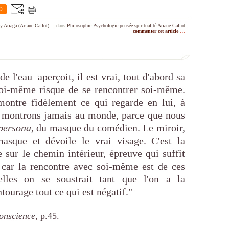
0
y Ariaga (Ariane Callot)
-
dans
Philosophie
Psychologie
pensée
spiritualité
Ariane Callot
commenter cet article
…
de l'eau aperçoit, il est vrai, tout d'abord sa
soi-même risque de se rencontrer soi-même.
 montre fidèlement ce qui regarde en lui, à
e montrons jamais au monde, parce que nous
persona
, du masque du comédien. Le miroir,
masque et dévoile le vrai visage. C'est la
sur le chemin intérieur, épreuve qui suffit
, car la rencontre avec soi-même est de ces
elles on se soustrait tant que l'on a la
ntourage tout ce qui est négatif."
conscience
, p.45.