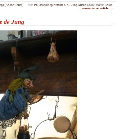
aga (Ariane Callot)
-
dans
Philosophie
spiritualité
C.G. Jung
Ariane Callot
Maître Eckart
commenter cet article
…
ge de Jung