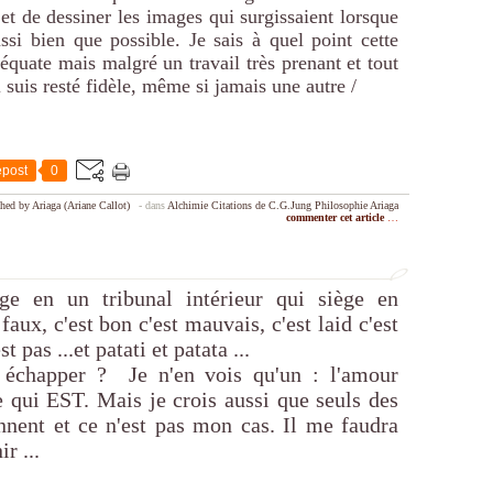
 et de dessiner les images qui surgissaient lorsque
ssi bien que possible. Je sais à quel point cette
déquate mais malgré un travail très prenant et tout
i suis resté fidèle, même si jamais une autre /
post
0
hed by Ariaga (Ariane Callot)
-
dans
Alchimie
Citations de C.G.Jung
Philosophie
Ariaga
commenter cet article
…
ge en un tribunal intérieur qui siège en
faux, c'est bon c'est mauvais, c'est laid c'est
t pas ...et patati et patata ...
 échapper ? Je n'en vois qu'un : l'amour
e qui EST. Mais je crois aussi que seuls des
nnent et ce n'est pas mon cas. Il me faudra
r ...