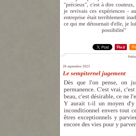
"précieux", c'est à dire couteux,
je revivais ces expériences - au
entreprise était terriblement ina
ce qui me détournait d'elle, je lu
possibilité"
Re
Publis
26 septembre 2023
Le sempiternel jugement
Dès que l'on pense, on ju
permanence. C'est vrai, c'est 
beau, c'est désirable, ce ne l'es
Y aurait t-il un moyen d'y
inconditionnel envers tout c
êtres exceptionnels y parvie
encore des vies pour y parveni