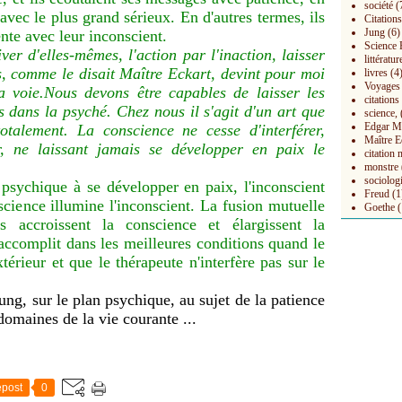
société
(
 avec le plus grand sérieux. En d'autres termes, ils
Citations
Jung
(6)
ente avec leur inconscient.
Science 
ver d'elles-mêmes, l'action par l'inaction, laisser
littératur
s, comme le disait Maître Eckart, devint pour moi
livres
(4
Voyages
la voie.Nous devons être capables de laisser les
citation
 dans la psyché. Chez nous il s'agit d'un art que
science,
Edgar M
otalement. La conscience ne cesse d'interférer,
Maître E
r, ne laissant jamais se développer en paix le
citation 
monstre
sociolog
psychique à se développer en paix, l'inconscient
Freud
(1
science illumine l'inconscient. La fusion mutuelle
Goethe
(
s accroissent la conscience et élargissent la
accomplit dans les meilleures conditions quand le
xtérieur et que le thérapeute n'interfère pas sur le
ng, sur le plan psychique, au sujet de la patience
 domaines de la vie courante ...
post
0