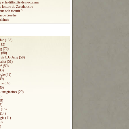
et la difficulté de s'exprimer
e lecture du Zarathoustra
our cela mourir ?
n de Goethe
lchimie
s
hie
(133)
112)
ng
(75)
e
(60)
s de C.G.Jung
(58)
allot
(51)
té
(50)
43)
ogie
(41)
39)
hie
(39)
30)
 imaginaires
(29)
)
9)
6)
(15)
(14)
gie
(11)
9)
)