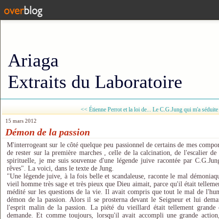
Ariaga
Extraits du Laboratoire
<< Étienne Perrot et la loi de...
Le C.G.Jung qui m'a séduite
15 mars 2012
Démon de la passion
M'interrogeant sur le côté quelque peu passionnel de certains de mes compor
de rester sur la première marches , celle de la calcination, de l'escalier d
spirituelle, je me suis souvenue d'une légende juive racontée par C.G.Jung
rêves". La voici, dans le texte de Jung.
"Une légende juive, à la fois belle et scandaleuse, raconte le mal démoniaqu
vieil homme très sage et très pieux que Dieu aimait, parce qu'il était telleme
médité sur les questions de la vie. Il avait compris que tout le mal de l'hu
démon de la passion. Alors il se prosterna devant le Seigneur et lui dema
l'esprit malin de la passion. La piété du vieillard était tellement grand
demande. Et comme toujours, lorsqu'il avait accompli une grande action, l