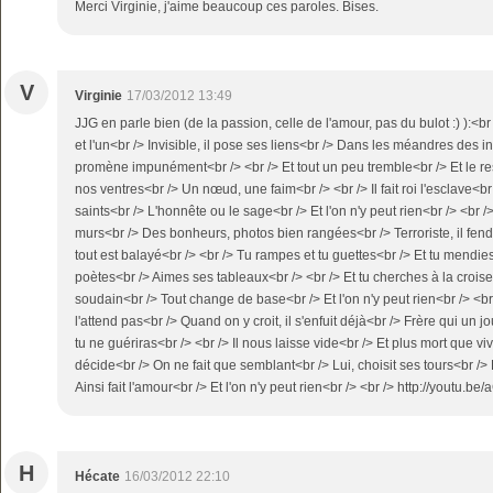
Merci Virginie, j'aime beaucoup ces paroles. Bises.
V
Virginie
17/03/2012 13:49
JJG en parle bien (de la passion, celle de l'amour, pas du bulot :) ):<br
et l'un<br /> Invisible, il pose ses liens<br /> Dans les méandres des in
promène impunément<br /> <br /> Et tout un peu tremble<br /> Et le res
nos ventres<br /> Un nœud, une faim<br /> <br /> Il fait roi l'esclave<b
saints<br /> L'honnête ou le sage<br /> Et l'on n'y peut rien<br /> <br />
murs<br /> Des bonheurs, photos bien rangées<br /> Terroriste, il fend
tout est balayé<br /> <br /> Tu rampes et tu guettes<br /> Et tu mendie
poètes<br /> Aimes ses tableaux<br /> <br /> Et tu cherches à la croise
soudain<br /> Tout change de base<br /> Et l'on n'y peut rien<br /> <br 
l'attend pas<br /> Quand on y croit, il s'enfuit déjà<br /> Frère qui un 
tu ne guériras<br /> <br /> Il nous laisse vide<br /> Et plus mort que viv
décide<br /> On ne fait que semblant<br /> Lui, choisit ses tours<br /> 
Ainsi fait l'amour<br /> Et l'on n'y peut rien<br /> <br /> http://youtu
H
Hécate
16/03/2012 22:10