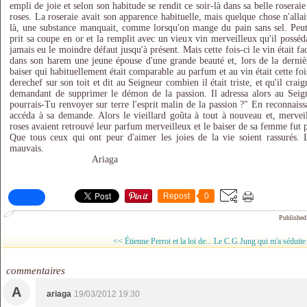
empli de joie et selon son habitude se rendit ce soir-là dans sa belle rosera
roses. La roseraie avait son apparence habituelle, mais quelque chose n'alla
là, une substance manquait, comme lorsqu'on mange du pain sans sel. Peut-êt
prit sa coupe en or et la remplit avec un vieux vin merveilleux qu'il posséda
jamais eu le moindre défaut jusqu'à présent. Mais cette fois-ci le vin était 
dans son harem une jeune épouse d'une grande beauté et, lors de la dernière
baiser qui habituellement était comparable au parfum et au vin était cette foi
derechef sur son toit et dit au Seigneur combien il était triste, et qu'il craig
demandant de supprimer le démon de la passion. Il adressa alors au Seign
pourrais-Tu renvoyer sur terre l'esprit malin de la passion ?" En reconnais
accéda à sa demande. Alors le vieillard goûta à tout à nouveau et, merveill
roses avaient retrouvé leur parfum merveilleux et le baiser de sa femme fut 
Que tous ceux qui ont peur d'aimer les joies de la vie soient rassurés.
mauvais.
Ariaga
Repost
0
Published
<< Étienne Perrot et la loi de...
Le C.G.Jung qui m'a séduite
commentaires
A
ariaga
19/03/2012 19:30