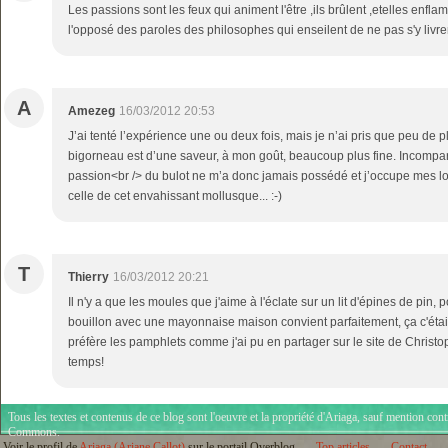
Les passions sont les feux qui animent l'être ,ils brûlent ,etelles enfl
l'opposé des paroles des philosophes qui enseilent de ne pas s'y livrer 
A
Amezeg
16/03/2012 20:53
J’ai tenté l’expérience une ou deux fois, mais je n’ai pris que peu de pl
bigorneau est d’une saveur, à mon goût, beaucoup plus fine. Incompa
passion<br /> du bulot ne m’a donc jamais possédé et j’occupe mes lo
celle de cet envahissant mollusque... :-)
T
Thierry
16/03/2012 20:21
Il n'y a que les moules que j'aime à l'éclate sur un lit d'épines de pin, 
bouillon avec une mayonnaise maison convient parfaitement, ça c'était 
préfère les pamphlets comme j'ai pu en partager sur le site de Chris
temps!
Tous les textes et contenus de ce blog sont l'oeuvre et la propriété d'
Ariaga
, sauf mention cont
Commons
.
Voir le profil de
Ariaga (Ariane Callot)
sur le portail Overblog
Top articles
Contact